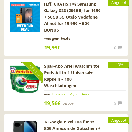
Angebot
[Eff. GRATIS!] 📲 Samsung
Galaxy S26 (256GB) für 169€
+ 50GB 5G Otelo Vodafone
Allnet für 19,99€ + 50€
BONUS
von:
gomibo.de
19,99€
0
-19%
Spar-Abo Ariel Waschmittel
Userdeal
Pods All-in-1 Universal+
Kapseln – 100
Waschladungen
von:
Dominik | MyTopDeals
19,56€
5
24,22€
Angebot
📱Google Pixel 10a für 1€ +
80€ Amazon.de Gutschein +