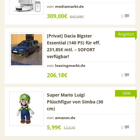
von:
mediamarkt.de
309,00€
0
442,88€
Angebot
[Privat] Dacia Bigster
Essential (140 PS) für eff.
231,85€ mtl. – SOFORT
verfügbar!
von:
leasingmarkt.de
206,18€
0
-56%
Super Mario Luigi
Plüschfigur von Simba (30
cm)
von:
amazon.de
5,99€
0
13,57€