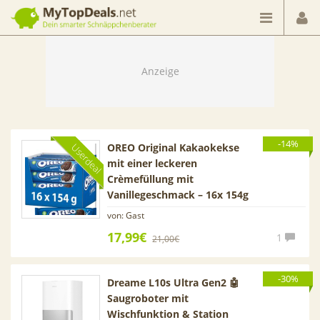
Dein smarter Schnäppchenberater
-14%
OREO Original Kakaokekse
Userdeal
mit einer leckeren
Crèmefüllung mit
Vanillegeschmack – 16x 154g
von: Gast
17,99€
1
21,00€
-30%
Dreame L10s Ultra Gen2 🤖
Saugroboter mit
Wischfunktion & Station