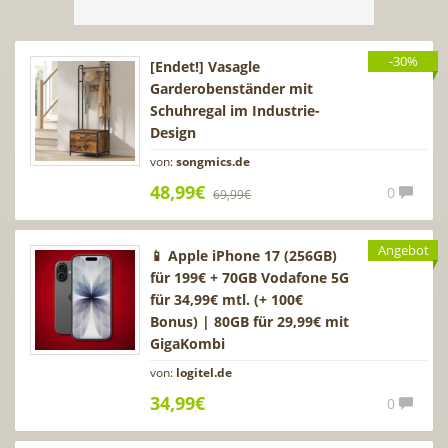
-30%
[Endet!] Vasagle
Garderobenständer mit
Schuhregal im Industrie-
Design
von:
songmics.de
48,99€
0
69,99€
Angebot
📱 Apple iPhone 17 (256GB)
für 199€ + 70GB Vodafone 5G
für 34,99€ mtl. (+ 100€
Bonus) | 80GB für 29,99€ mit
GigaKombi
von:
logitel.de
34,99€
0