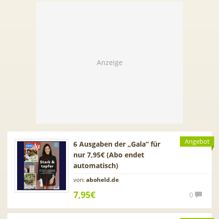
Angebot
6 Ausgaben der „Gala“ für
nur 7,95€ (Abo endet
automatisch)
von:
aboheld.de
7,95€
0