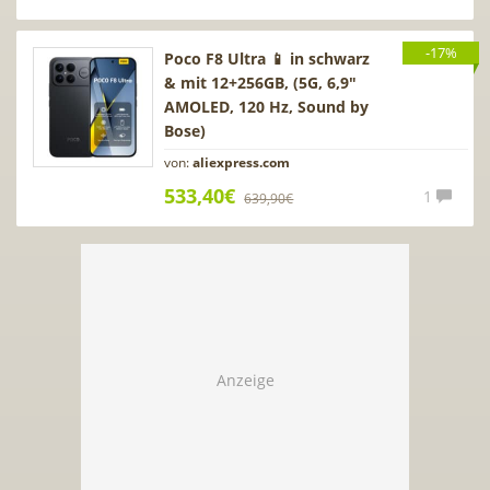
-17%
Poco F8 Ultra 📱 in schwarz
& mit 12+256GB, (5G, 6,9″
AMOLED, 120 Hz, Sound by
Bose)
von:
aliexpress.com
533,40€
1
639,90€