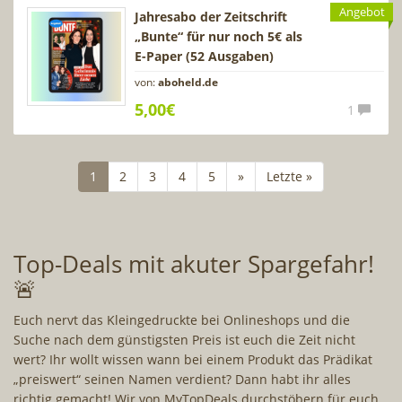
Angebot
Jahresabo der Zeitschrift
„Bunte“ für nur noch 5€ als
E-Paper (52 Ausgaben)
von:
aboheld.de
5,00€
1
1
2
3
4
5
»
Letzte »
Top-Deals mit akuter Spargefahr!
🚨
Euch nervt das Kleingedruckte bei Onlineshops und die
Suche nach dem günstigsten Preis ist euch die Zeit nicht
wert? Ihr wollt wissen wann bei einem Produkt das Prädikat
„preiswert“ seinen Namen verdient? Dann habt ihr alles
richtig gemacht! Wir von MyTopDeals durchstöbern für euch