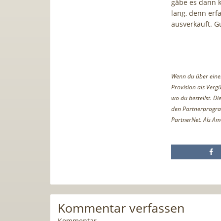
gäbe es dann k
lang, denn erf
ausverkauft. G
Wenn du über einen 
Provision als Vergü
wo du bestellst. D
den Partnerprogr
PartnerNet. Als Am
Kommentar verfassen
Kommentar