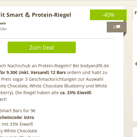
F
it Smart 💪 Protein-Riegel
-40%
com
0
 Uhr
Zum Deal
ch Nachschub an Protein-Riegeln? Bei bodyandfit.de
für 9,30€ (inkl. Versand) 12 Bars
ordern und habt zu
 Preis sogar 3 Geschmacksrichtungen zur Auswahl
ite Chocolate, White Chocolate Blueberry und White
berry). Die Riegel haben alle
ca. 33% Eiweiß
:
ert!
SOLIX Solarbank E1600
HAMMER 💶 300€ Prämie für
 Smart Bars für 9€
 1600Wh mit integr. 0W
kostenloses ING Giro + Depo
cheincode: intro
lter, LiFePO4 Akku
(1.000€ Geldeingang / U28) +
el mit 33% Eiweiß
gratis VISA + 3,75% Zinsen
rry White Chocolate