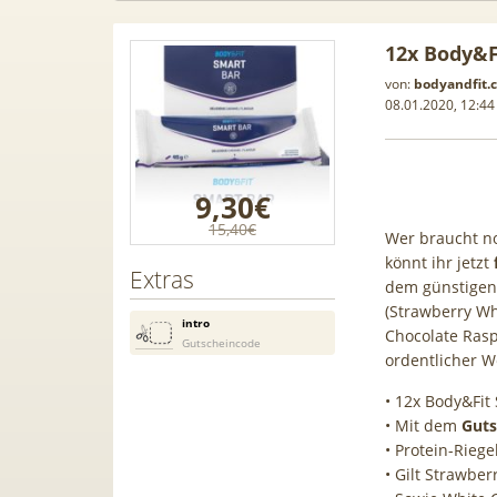
12x Body&F
von:
bodyandfit.
08.01.2020, 12:44
9,30€
15,40€
Wer braucht no
könnt ihr jetzt
Extras
dem günstigen
(Strawberry Wh
intro
Chocolate Rasp
Gutscheincode
ordentlicher W
in-1
[93€ vs. Idealo!] Gratis Pixel
Anker 
• 12x Body&Fit
len /
Buds! 😮 Google Pixel 10a für
Gen2 🔋
• Mit dem
Guts
000 BTU |
19€ + 20GB Vodafone 5G Allnet
Scha
• Protein-Rieg
ome-
für 14,99€ mtl. (Trade-In)
• Gilt Strawbe