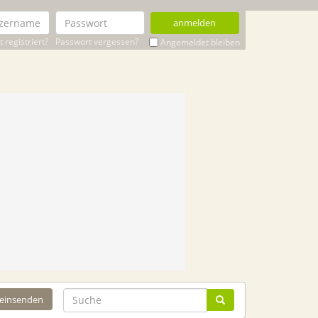
anmelden
 registriert?
Passwort vergessen?
Angemeldet bleiben
 einsenden