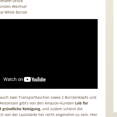
 festem Druck
Bürsten-Wechsel
mal White Bürste
 auch zwei Transporttaschen sowie 2 Bürstenköpfe und
. Ansonsten gibt’s von den Amazon-Kunden
Lob für
 gründliche Reinigung
, und zudem scheint die
h von der Lautstärke her recht angenehm zu sein. Hier