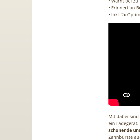
• Warnt bei zu
• Erinnert an 
• Inkl. 2x Opti
Mit dabei sind
ein Ladegerät
schonende und
Zahnbürste auc