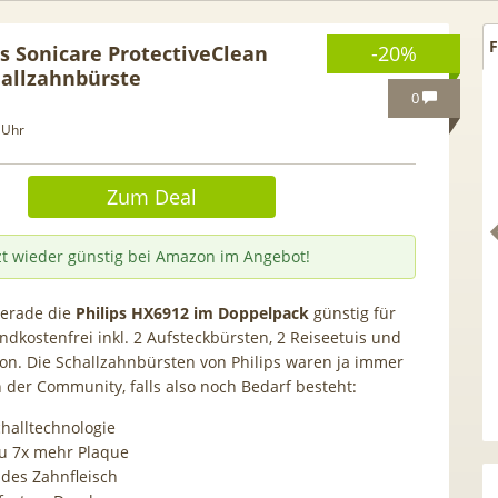
F
ps Sonicare ProtectiveClean
-20%
allzahnbürste
0
 Uhr
Zum Deal
zt wieder günstig bei Amazon im Angebot!
erade die
Philips HX6912 im Doppelpack
günstig für
ndkostenfrei inkl. 2 Aufsteckbürsten, 2 Reiseetuis und
ion. Die Schallzahnbürsten von Philips waren ja immer
. GRATIS!] 📲 Samsung
50€ Wechselbonus! 🎉 50GB 
n der Community, falls also noch Bedarf besteht:
 S26 (256GB) für 169€ +
Vodafone Allnet für 7,99€ mt
challtechnologie
 Otelo Vodafone Allnet
| 0,00€ Anschlusskosten | ef
 zu 7x mehr Plaque
 19,99€ + 50€ BONUS
5,91€
ndes Zahnfleisch