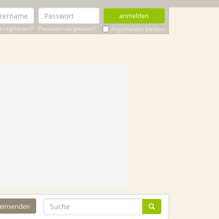
anmelden
 registriert?
Passwort vergessen?
Angemeldet bleiben
 einsenden