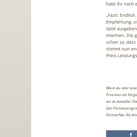
habt ihr noch 
„Fazit: Endlich
Empfehlung, sie
Geld ausgeben 
möchten. Die g
schon so, das
stimmt nun end
Preis-Leistung
Wenn du über einen 
Provision als Vergü
wo du bestellst. D
den Partnerprogr
PartnerNet. Als Am