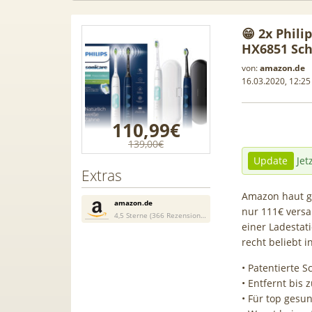
😁 2x Phili
HX6851 Sch
von:
amazon.de
16.03.2020, 12:25
110,99€
139,00€
Update
Jet
Extras
Amazon haut g
amazon.de
nur 111€ versa
4,5 Sterne (366 Rezensionen)
einer Ladestat
n Leasing
📱 Apple iPhone 17 (256GB) für
[Eff
recht beliebt i
1, A3, S5,
199€ + 70GB Vodafone 5G für
Galaxy
• Patentierte S
 mehr
34,99€ mtl. (+ 100€ Bonus) |
50GB 5G
• Entfernt bis
80GB für 29,99€ mit GigaKombi
für
• Für top gesu