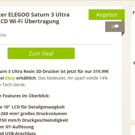
F
cker ELEGOO Saturn 3 Ultra
Angebot
CD Wi-Fi Übertragung
0
 Uhr
Zum Deal
urn 3 Ultra Resin 3D-Drucker ist jetzt für nur 319,99€
bei
Ebay
erhältlich
. Das bedeutet, ihr spart solide 14%
h-Tech-Gerät.
n Features im Überblick:
SOLIX Solarbank E1600
HAMMER 💶 300€ Prämie für
 10″ LCD für Detailgenauigkeit
 1600Wh mit integr. 0W
kostenloses ING Giro + Depo
×260 mm³ großes Druckvolumen
lter, LiFePO4 Akku
(1.000€ Geldeingang / U28) +
 150 mm/h Druckgeschwindigkeit
gratis VISA + 3,75% Zinsen
µm XY-Auflösung
d USB-Anschluss