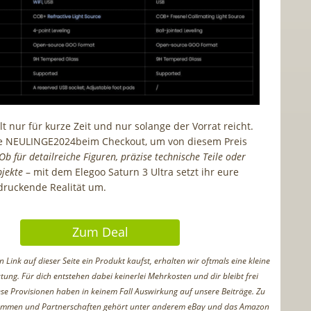
t nur für kurze Zeit und nur solange der Vorrat reicht.
de
NEULINGE2024
beim Checkout, um von diesem Preis
Ob für detailreiche Figuren, präzise technische Teile oder
bjekte
– mit dem Elegoo Saturn 3 Ultra setzt ihr eure
druckende Realität um.
Zum Deal
Link auf dieser Seite ein Produkt kaufst, erhalten wir oftmals eine kleine
tung. Für dich entstehen dabei keinerlei Mehrkosten und dir bleibt frei
iese Provisionen haben in keinem Fall Auswirkung auf unsere Beiträge. Zu
ammen und Partnerschaften gehört unter anderem eBay und das Amazon