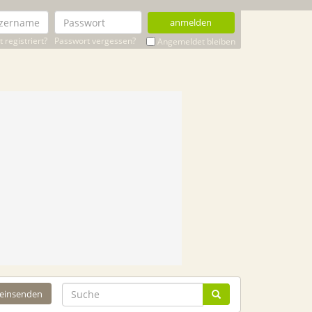
anmelden
 registriert?
Passwort vergessen?
Angemeldet bleiben
 einsenden