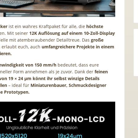
cker
ist ein wahres Kraftpaket für alle, die
höchste
n. Mit seiner
12K Auflösung auf einem 10-Zoll-Display
elle mit atemberaubender Detailtreue. Das
große
n
erlaubt euch, auch
umfangreichere Projekte in einem
ieren.
hwindigkeit von 150 mm/h
bedeutet, dass eure
neller Form annehmen als je zuvor. Dank der
feinen
on 19 × 24 µm könnt ihr selbst winzige Details
llen
– ideal für
Miniaturenbauer, Schmuckdesigner
he Prototypen.