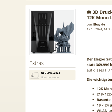
🖨️ 3D Dru
12K Mono L
von:
Ebay.de
17.10.2024, 14:30
Der Elegoo Sat
Extras
statt 369,99€ 
auf dieses Hig
NEULINGE2024
Gutscheincode
Die wichtigste
in-1
[93€ vs. Idealo!] Gratis Pixel
Anker 
12K Mono
len /
Buds! 😮 Google Pixel 10a für
Gen2 🔋
218×122
000 BTU |
19€ + 20GB Vodafone 5G Allnet
Scha
Rasante
ome-
für 14,99€ mtl. (Trade-In)
19 × 24 
WLAN un