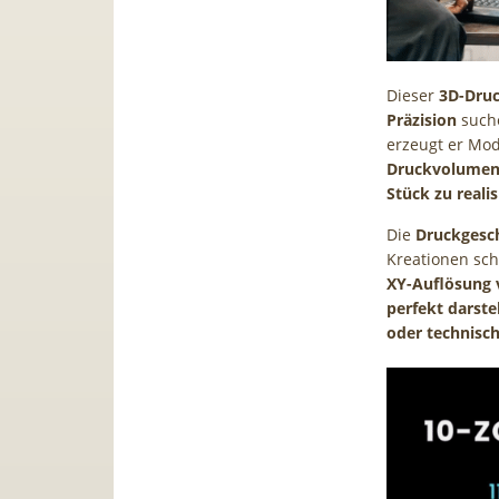
Dieser
3D-Dru
Präzision
suche
erzeugt er Mod
Druckvolume
Stück zu realis
Die
Druckgesc
Kreationen sch
XY-Auflösung v
perfekt darste
oder technisc