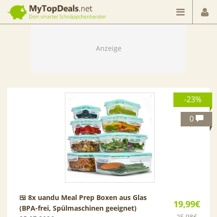
Dein smarter Schnäppchenberater
-23%
0
🍱 8x uandu Meal Prep Boxen aus Glas
19,99€
(BPA-frei, Spülmaschinen geeignet)
25,98€