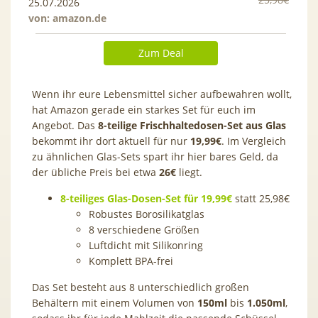
25.07.2026
von:
amazon.de
Zum Deal
Wenn ihr eure Lebensmittel sicher aufbewahren wollt,
hat Amazon gerade ein starkes Set für euch im
Angebot. Das
8-teilige Frischhaltedosen-Set aus Glas
bekommt ihr dort aktuell für nur
19,99€
. Im Vergleich
zu ähnlichen Glas-Sets spart ihr hier bares Geld, da
der übliche Preis bei etwa
26€
liegt.
8-teiliges Glas-Dosen-Set für 19,99€
statt 25,98€
Robustes Borosilikatglas
8 verschiedene Größen
Luftdicht mit Silikonring
Komplett BPA-frei
Das Set besteht aus 8 unterschiedlich großen
Behältern mit einem Volumen von
150ml
bis
1.050ml
,