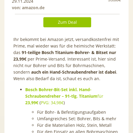
29.11.2024
von:
amazon.de
Zum Deal
Ihr bekommt bei Amazon jetzt, versandkostenfrei mit
Prime, mal wieder was für die heimische Werkstatt:
das
91-teilige Bosch Titanium-Bohrer- & Bitset
nur
23,99€
per Prime-Versand. Interessant ist, hier sind
nicht nur Bohrer und Bits für Bohrmaschinen,
sondern
auch ein Hand-Schraubendreher ist dabei
.
Wenn also Bedarf da ist, schaut es euch an.
Bosch Bohrer-Bit-Set inkl. Hand-
Schraubendreher – 91-tlg. Titanium
für
23,99€
(
PVG: 34,98€
)
Für Bohr- & Befestigungsaufgaben
Umfangreiches Set: Bohrer, Bits & mehr
Für die Materialien Holz, Stein, Metall
Für den Einsatz an allen Bohrmaschinen