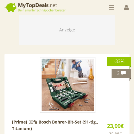
Dein smarter Schnäppchenberater
-33%
3
[Prime] 👷‍♂🔩 Bosch Bohrer-Bit-Set (91-tlg.,
23,99€
Titanium)
35,88€