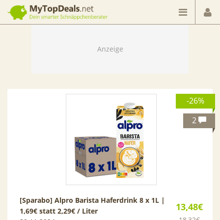
Dein smarter Schnäppchenberater
-26%
2
[Sparabo] Alpro Barista Haferdrink 8 x 1L |
13,48€
1,69€ statt 2,29€ / Liter
18,32€