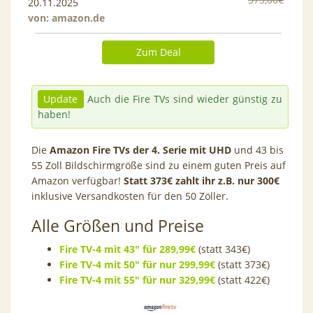
20.11.2025
von:
amazon.de
Zum Deal
Update
Auch die Fire TVs sind wieder günstig zu
haben!
Die
Amazon Fire TVs der 4. Serie mit UHD
und 43 bis
55 Zoll Bildschirmgröße sind zu einem guten Preis auf
Amazon verfügbar!
Statt 373€ zahlt ihr z.B. nur 300€
inklusive Versandkosten für den 50 Zöller.
Alle Größen und Preise
Fire TV-4 mit 43″ für 289,99€
(statt 343€)
Fire TV-4 mit 50″
für nur 299,99€
(statt 373€)
Fire TV-4 mit 55″
für nur 329,99€
(statt 422€)