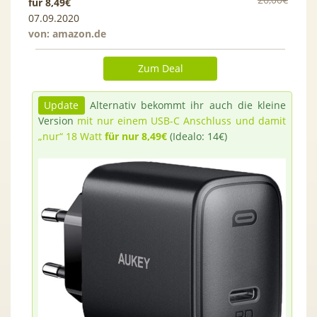
für 8,49€
07.09.2020
von:
amazon.de
Zum Deal
Update
Alternativ bekommt ihr auch die kleine
Version
mit nur einem USB-C Anschluss und damit
„nur“ 18 Watt
für nur 8,49€
(Idealo: 14€)