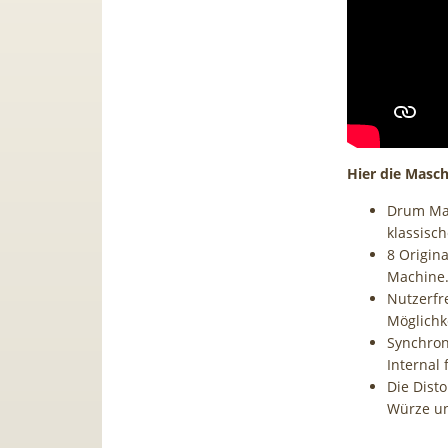
Hier die Masch
Drum Mac
klassisc
8 Origin
Machine
Nutzerfr
Möglichk
Synchron
Internal 
Die Dist
Würze un