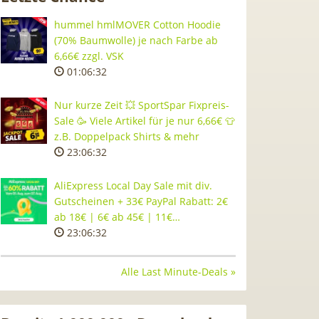
hummel hmlMOVER Cotton Hoodie
(70% Baumwolle) je nach Farbe ab
6,66€ zzgl. VSK
01:06:31
Nur kurze Zeit 💥 SportSpar Fixpreis-
Sale 🥳 Viele Artikel für je nur 6,66€ 👕
z.B. Doppelpack Shirts & mehr
23:06:31
AliExpress Local Day Sale mit div.
Gutscheinen + 33€ PayPal Rabatt: 2€
ab 18€ | 6€ ab 45€ | 11€…
23:06:31
Alle Last Minute-Deals »