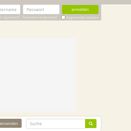
anmelden
 registriert?
Passwort vergessen?
Angemeldet bleiben
 einsenden