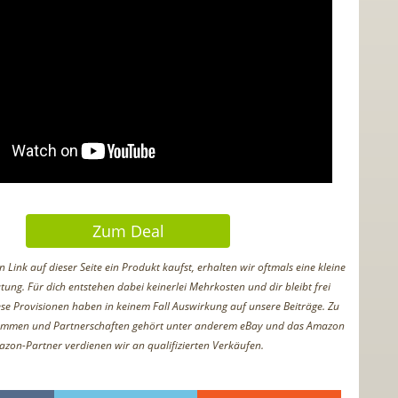
Zum Deal
Link auf dieser Seite ein Produkt kaufst, erhalten wir oftmals eine kleine
tung. Für dich entstehen dabei keinerlei Mehrkosten und dir bleibt frei
iese Provisionen haben in keinem Fall Auswirkung auf unsere Beiträge. Zu
ammen und Partnerschaften gehört unter anderem eBay und das Amazon
azon-Partner verdienen wir an qualifizierten Verkäufen.