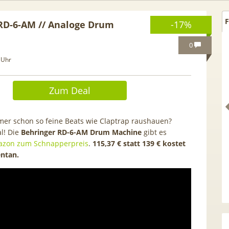
F
RD-6-AM // Analoge Drum
-17%
0
 Uhr
Zum Deal
mer schon so feine Beats wie Claptrap raushauen?
al! Die
Behringer RD-6-AM Drum Machine
gibt es
azon zum Schnapperpreis
.
115,37 € statt 139 € kostet
ntan.
Netflix Standard + 300
TCL tragbares 3-in-1
nder (280 in HD) via
Klimagerät | Kühlen /
tv Perfect Plus ab 9€
Luftentfeuchten | 9.000 BTU 
mtl.
App- & Smart-Home-
Integration