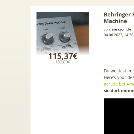
Behringer 
Machine
von:
amazon.de
04.06.2023, 14:30
115,37€
139,00€
Du wolltest im
Here’s your de
gerade bei Am
sie dort mome
Samsung
50€ Wechselbonus! 🎉 50GB 5G
TOP 🍿 
ür 189€ +
Vodafone Allnet für 7,99€ mtl.
TV-Se
ne Allnet
| 0,00€ Anschlusskosten | eff.
waipu.
 BONUS
5,91€