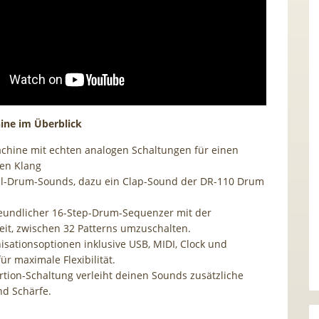
ine im Überblick
hine mit echten analogen Schaltungen für einen
hen Klang
al-Drum-Sounds, dazu ein Clap-Sound der DR-110 Drum
.
eundlicher 16-Step-Drum-Sequenzer mit der
eit, zwischen 32 Patterns umzuschalten.
isationsoptionen inklusive USB, MIDI, Clock und
für maximale Flexibilität.
ortion-Schaltung verleiht deinen Sounds zusätzliche
d Schärfe.