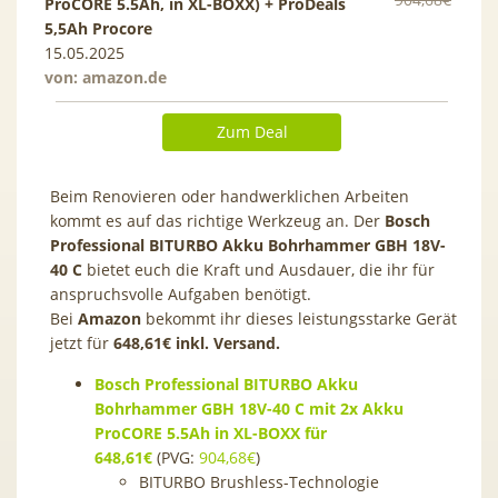
ProCORE 5.5Ah, in XL-BOXX) + ProDeals
5,5Ah Procore
15.05.2025
von:
amazon.de
Zum Deal
Beim Renovieren oder handwerklichen Arbeiten
kommt es auf das richtige Werkzeug an. Der
Bosch
Professional BITURBO Akku Bohrhammer GBH 18V-
40 C
bietet euch die Kraft und Ausdauer, die ihr für
anspruchsvolle Aufgaben benötigt.
Bei
Amazon
bekommt ihr dieses leistungsstarke Gerät
jetzt für
648,61€ inkl. Versand.
Bosch Professional BITURBO Akku
Bohrhammer GBH 18V-40 C mit 2x Akku
ProCORE 5.5Ah in XL-BOXX für
648,61€
(PVG:
904,68€
)
BITURBO Brushless-Technologie