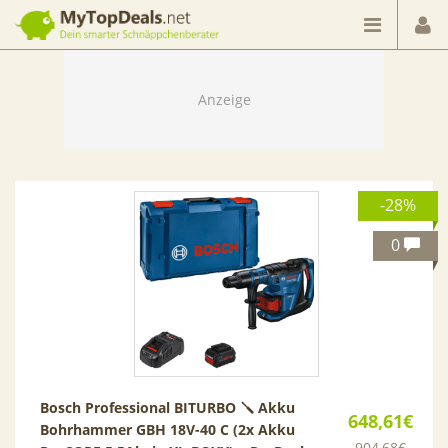
Dein smarter Schnäppchenberater
-28%
0
Bosch Professional BITURBO 🪛 Akku
648,61€
Bohrhammer GBH 18V-40 C (2x Akku
904,68€