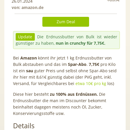
26.01.2024
von:
amazon.de
Zum Deal
Update
Die Erdnussbutter von Bulk ist wieder
günstiger zu haben,
nun in crunchy für 7,75€.
Bei
Amazon
könnt ihr jetzt 1 kg Erdnussbutter von
Bulk abstauben und das im
Spar-Abo
.
7,75
€
pro Kilo
ist ein
sau
guter Preis und selbst ohne Spar-Abo seid
ihr hier mit 8,61€ günstig dabei (der PVG geht, inkl.
Versand, für Vergleichbares bei
etwa 10€ pro kg
los)
Diese hier besteht
zu 100% aus Erdnüssen.
Die
Erdnussbutter die man im Discounter bekommt
beinhaltet dagegen meistens noch Öl, Zucker,
Konservierungsstoffe usw.
Details