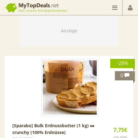
Dein smarter Schnäppchenberater
-28%
0
[Sparabo] Bulk Erdnussbutter (1 kg) 🥜
7,75€
crunchy (100% Erdnüsse)
10,69€