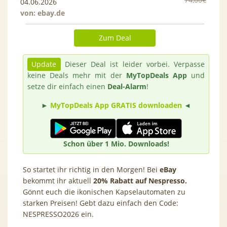
04.06.2026
von:
ebay.de
Zum Deal
Update
Dieser Deal ist leider vorbei. Verpasse
keine Deals mehr mit der
MyTopDeals App
und
setze dir einfach einen
Deal-Alarm
!
►
MyTopDeals App GRATIS downloaden
◄
Schon über 1 Mio. Downloads!
So startet ihr richtig in den Morgen! Bei
eBay
bekommt ihr aktuell
20% Rabatt auf Nespresso.
Gönnt euch die ikonischen Kapselautomaten zu
starken Preisen! Gebt dazu einfach den Code:
NESPRESSO2026
ein.