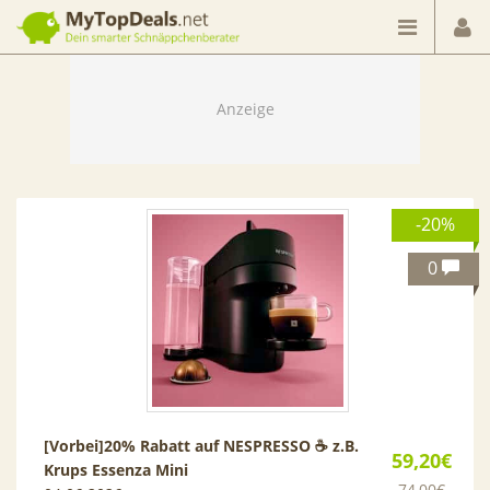
Dein smarter Schnäppchenberater
-20%
0
[Vorbei]
20% Rabatt auf NESPRESSO ☕ z.B.
59,20€
Krups Essenza Mini
74,00€