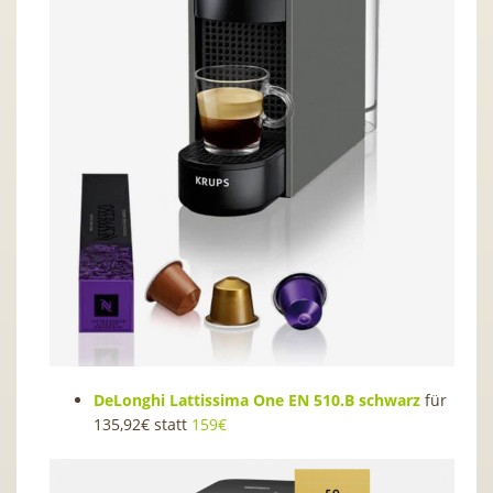
DeLonghi Lattissima One EN 510.B schwarz
für
135,92€ statt
159€