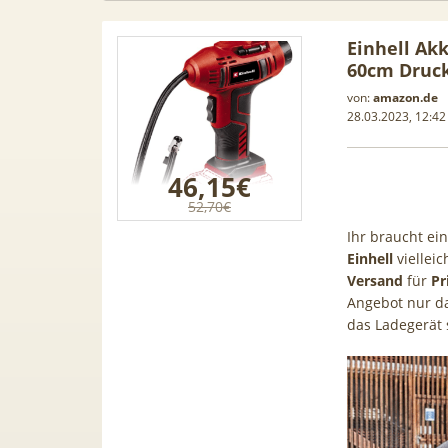
Einhell Ak
60cm Druck
von:
amazon.de
28.03.2023, 12:42
46,15€
52,70€
Ihr braucht ei
Einhell
viellei
Versand
für
Pr
Angebot nur da
das Ladegerät
56GB) für
[Eff. GRATIS!] 📲 Samsung
50€ Wec
e 5G für
Galaxy S26 (256GB) für 169€ +
Vodafon
Bonus) |
50GB 5G Otelo Vodafone Allnet
| 0,00€
GigaKombi
für 19,99€ + 50€ BONUS