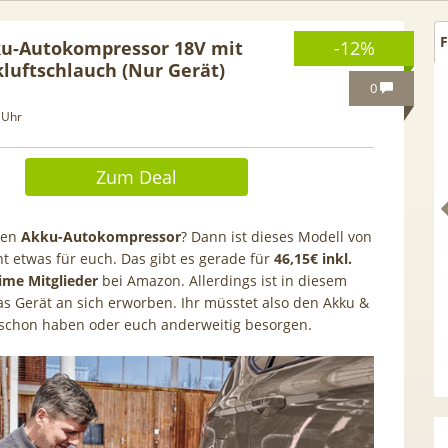
F
ku-Autokompressor 18V mit
-12%
luftschlauch (Nur Gerät)
0
 Uhr
Zum Deal
nen
Akku-Autokompressor
? Dann ist dieses Modell von
cht etwas für euch. Das gibt es gerade für
46,15€ inkl.
ime Mitglieder
bei Amazon. Allerdings ist in diesem
s Gerät an sich erworben. Ihr müsstet also den Akku &
 schon haben oder euch anderweitig besorgen.
hselbonus! 🎉 50GB 5G
TOP 🍿 Netflix Standard + 30
e Allnet für 7,99€ mtl.
TV-Sender (280 in HD) via
 Anschlusskosten | eff.
waipu.tv Perfect Plus ab 9€
5,91€
mtl.