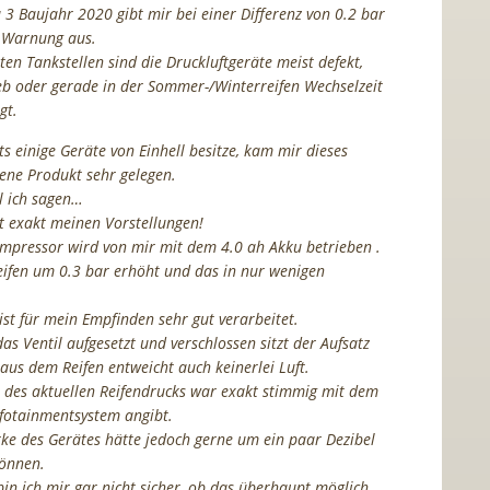
3 Baujahr 2020 gibt mir bei einer Differenz von 0.2 bar
e Warnung aus.
en Tankstellen sind die Druckluftgeräte meist defekt,
eb oder gerade in der Sommer-/Winterreifen Wechselzeit
gt.
ts einige Geräte von Einhell besitze, kam mir dieses
ene Produkt sehr gelegen.
l ich sagen…
ht exakt meinen Vorstellungen!
pressor wird von mir mit dem 4.0 ah Akku betrieben .
eifen um 0.3 bar erhöht und das in nur wenigen
ist für mein Empfinden sehr gut verarbeitet.
as Ventil aufgesetzt und verschlossen sitzt der Aufsatz
aus dem Reifen entweicht auch keinerlei Luft.
 des aktuellen Reifendrucks war exakt stimmig mit dem
fotainmentsystem angibt.
rke des Gerätes hätte jedoch gerne um ein paar Dezibel
können.
bin ich mir gar nicht sicher, ob das überhaupt möglich