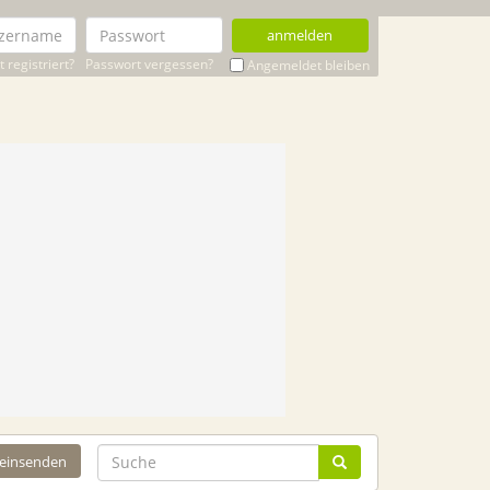
anmelden
 registriert?
Passwort vergessen?
Angemeldet bleiben
 einsenden