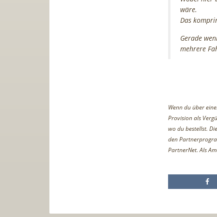
wäre.
Das komprim
Gerade wenn
mehrere Fahr
Wenn du über einen 
Provision als Vergü
wo du bestellst. D
den Partnerprogr
PartnerNet. Als Am