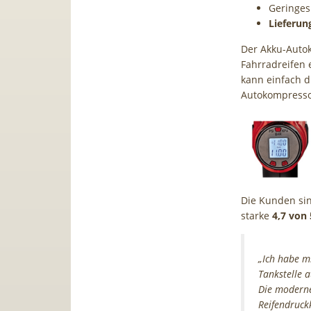
Geringes
Lieferu
Der Akku-Autok
Fahrradreifen 
kann einfach di
Autokompressor
Die Kunden si
starke
4,7 von
„Ich habe mi
Tankstelle 
Die moderne
Reifendruck