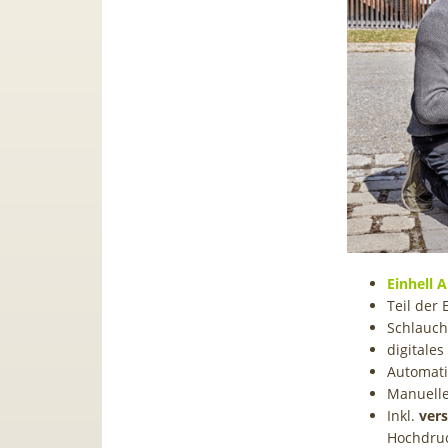
Einhell 
Teil der 
Schlauc
digitales
Automati
Manueller
Inkl.
ver
Hochdru