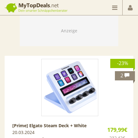
Dein smarter Schnäppchenberater
-23%
2
[Prime] Elgato Steam Deck + White
179,99€
20.03.2024
232,42€