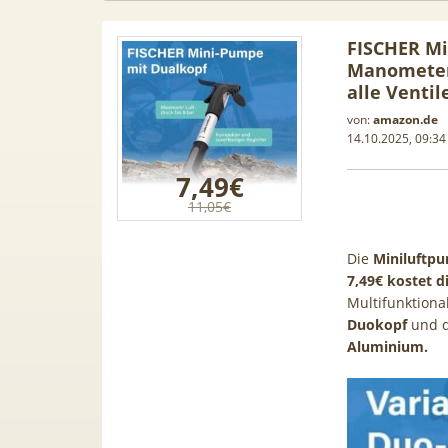
FISCHER Mi
Manometer,
alle Ventil
von:
amazon.de
14.10.2025, 09:34
7,49€
11,05€
Die
Miniluftpu
7,49€ kostet d
Multifunktional
Duokopf
und d
 50GB 5G
TOP 🍿 Netflix Standard + 300
Aluminium.
TC
,99€ mtl.
TV-Sender (280 in HD) via
Kli
en | eff.
waipu.tv Perfect Plus ab 9€
Luftent
mtl.
Ap