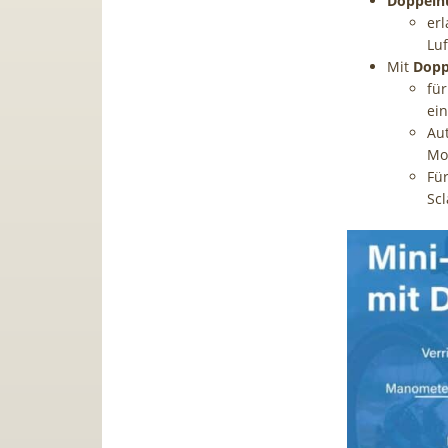
Doppelh
er
Lu
Mit
Dopp
für
ein
Aut
Mot
Für
Scl