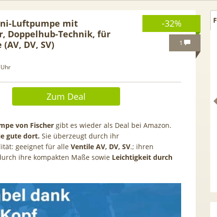
F
ni-Luftpumpe mit
-32%
 Doppelhub-Technik, für
1
e (AV, DV, SV)
 Uhr
Zum Deal
mpe von Fischer
gibt es wieder als Deal bei Amazon.
ie gute dort.
Sie überzeugt durch ihr
ität: geeignet für alle
Ventile AV, DV, SV
.; ihren
urch ihre kompakten Maße sowie
Leichtigkeit durch
L tragbares 3-in-1
[93€ vs. Idealo!] Gratis Pixel
magerät | Kühlen /
Buds! 😮 Google Pixel 10a fü
feuchten | 9.000 BTU |
19€ + 20GB Vodafone 5G Alln
p- & Smart-Home-
für 14,99€ mtl. (Trade-In)
Integration