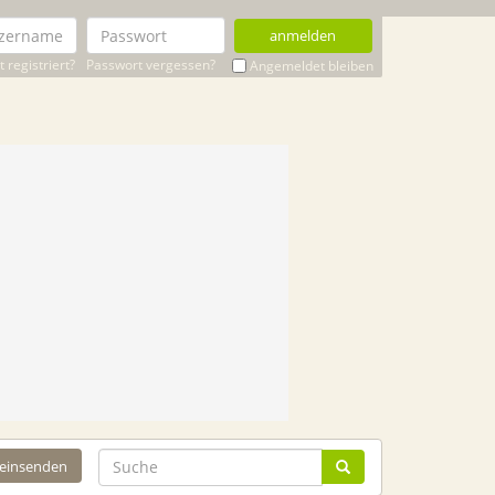
anmelden
 registriert?
Passwort vergessen?
Angemeldet bleiben
 einsenden