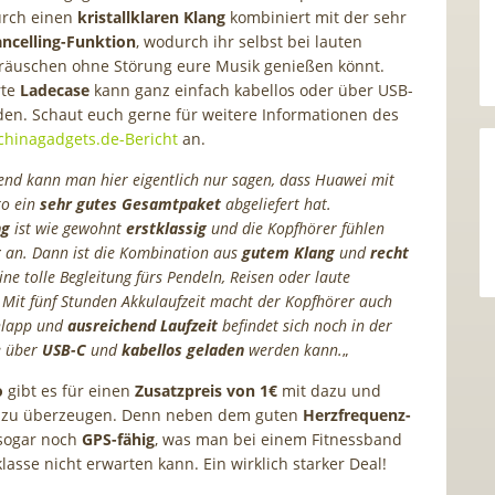
urch einen
kristallklaren Klang
kombiniert mit der sehr
ncelling-Funktion
, wodurch ihr selbst bei lauten
räuschen ohne Störung eure Musik genießen könnt.
rte
Ladecase
kann ganz einfach kabellos oder über USB-
en. Schaut euch gerne für weitere Informationen des
chinagadgets.de-Bericht
an.
d kann man hier eigentlich nur sagen, dass Huawei mit
o ein
sehr gutes Gesamtpaket
abgeliefert hat.
ng
ist wie gewohnt
erstklassig
und die Kopfhörer fühlen
g
an. Dann ist die Kombination aus
gutem Klang
und
recht
ine tolle Begleitung fürs Pendeln, Reisen oder laute
it fünf Stunden Akkulaufzeit macht der Kopfhörer auch
chlapp und
ausreichend Laufzeit
befindet sich noch in der
e über
USB-C
und
kabellos geladen
werden kann.
„
o
gibt es für einen
Zusatzpreis von 1€
mit dazu und
s zu überzeugen. Denn neben dem guten
Herzfrequenz-
s sogar noch
GPS-fähig
, was man bei einem Fitnessband
klasse nicht erwarten kann. Ein wirklich starker Deal!