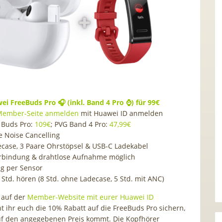
ei FreeBuds Pro 🎧 (inkl. Band 4 Pro ⌚) für 99€
ember-Seite anmelden
mit Huawei ID anmelden
 Buds Pro:
109€
; PVG Band 4 Pro:
47,99€
e Noise Cancelling
decase, 3 Paare Ohrstöpsel & USB-C Ladekabel
rbindung & drahtlose Aufnahme möglich
g per Sensor
 Std. hören (8 Std. ohne Ladecase, 5 Std. mit ANC)
 auf der
Member-Website mit eurer Huawei ID
t ihr euch die 10% Rabatt auf die FreeBuds Pro sichern,
uf den angegebenen Preis kommt. Die Kopfhörer