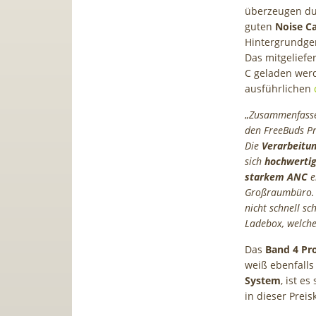
überzeugen d
guten
Noise Ca
Hintergrundge
Das mitgeliefe
C geladen werd
ausführlichen
„
Zusammenfassen
den FreeBuds Pr
Die
Verarbeitu
sich
hochwerti
starkem ANC
e
Großraumbüro. M
nicht schnell s
Ladebox, welch
Das
Band 4 Pr
weiß ebenfall
System
, ist e
in dieser Preis