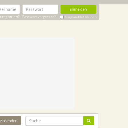
anmelden
 registriert?
Passwort vergessen?
Angemeldet bleiben
 einsenden