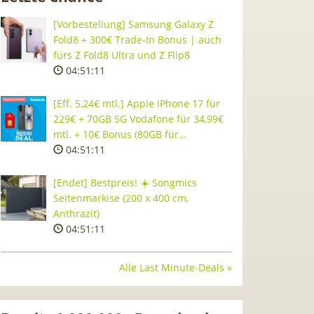
[Vorbestellung] Samsung Galaxy Z
Fold8 + 300€ Trade-In Bonus | auch
fürs Z Fold8 Ultra und Z Flip8
04:51:10
[Eff. 5,24€ mtl.] Apple iPhone 17 für
229€ + 70GB 5G Vodafone für 34,99€
mtl. + 10€ Bonus (80GB für…
04:51:10
[Endet] Bestpreis! ☀️ Songmics
Seitenmarkise (200 x 400 cm,
Anthrazit)
04:51:10
Alle Last Minute-Deals »