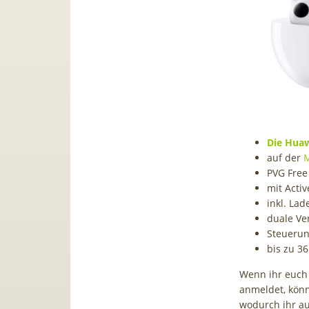
Die Huaw
auf der
M
PVG Free
mit Activ
inkl. La
duale Ve
Steuerun
bis zu 36
Wenn ihr euch
anmeldet, könn
wodurch ihr a