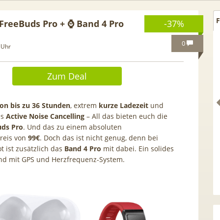
F
FreeBuds Pro + ⌚ Band 4 Pro
-37%
0
 Uhr
Zum Deal
on bis zu 36 Stunden
, extrem
kurze Ladezeit
und
es
Active Noise Cancelling
– All das bieten euch die
uds Pro
. Und das zu einem absoluten
reis von
99€
. Doch das ist nicht genug, denn bei
 ist zusätzlich das
Band 4 Pro
mit dabei. Ein solides
nd mit GPS und Herzfrequenz-System.
Netflix Standard + 300
TCL tragbares 3-in-1
nder (280 in HD) via
Klimagerät | Kühlen /
tv Perfect Plus ab 9€
Luftentfeuchten | 9.000 BTU 
mtl.
App- & Smart-Home-
Integration