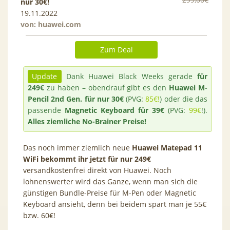
nur 30€!
19.11.2022
von:
huawei.com
Zum Deal
Update
Dank Huawei Black Weeks gerade
für
249€
zu haben – obendrauf gibt es den
Huawei M-
Pencil 2nd Gen. für nur 30€
(PVG:
85€!
) oder die das
passende
Magnetic Keyboard für 39€
(PVG:
99€
!).
Alles ziemliche No-Brainer Preise!
Das noch immer ziemlich neue
Huawei Matepad 11
WiFi bekommt ihr jetzt für nur 249€
versandkostenfrei direkt von Huawei. Noch
lohnenswerter wird das Ganze, wenn man sich die
günstigen Bundle-Preise für M-Pen oder Magnetic
Keyboard ansieht, denn bei beidem spart man je 55€
bzw. 60€!