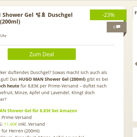
F
Shower Gel 🫧🚿 Duschgel
-23%
 (200ml)
0
 Uhr
Zum Deal
ecker duftendes Duschgel? Sowas macht sich auch als
 gut! Das
HUGO MAN Shower Gel (200ml)
gibt es bei
och heute
für 8,83€ per Prime-Versand – duftet nach
pefruit, Minze, Apfel und Lavendel. Klingt doch
der?
. GRATIS!] 📲 Samsung
50€ Wechselbonus! 🎉 50GB 
N Shower Gel für 8,83€ bei Amazon
 S26 (256GB) für 169€ +
Vodafone Allnet für 7,99€ mt
r Prime-Versand
 Otelo Vodafone Allnet
| 0,00€ Anschlusskosten | ef
G:
11,40€
inkl. Versand
 19,99€ + 50€ BONUS
5,91€
 für Herren (200ml)