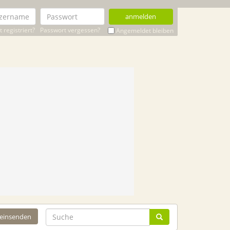
anmelden
 registriert?
Passwort vergessen?
Angemeldet bleiben
 einsenden