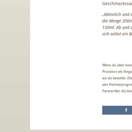
Geschmackssa
„Männlich und e
die Menge 200ml
150ml. Ab und z
sich selbst ein 
Wenn du über einen 
Provision als Vergü
wo du bestellst. D
den Partnerprogr
PartnerNet. Als Am