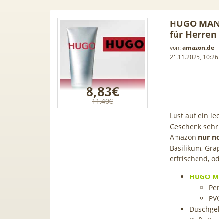
HUGO MAN 
für Herren
von:
amazon.de
21.11.2025, 10:26
8,83€
11,40€
Lust auf ein l
Geschenk sehr
Amazon
nur n
Basilikum, Gra
erfrischend, o
n Leasing
📱 Apple iPhone 17 (256GB) für
[Eff
HUGO MA
1, A3, S5,
199€ + 70GB Vodafone 5G für
Galaxy
Pe
 mehr
34,99€ mtl. (+ 100€ Bonus) |
50GB 5G
PV
80GB für 29,99€ mit GigaKombi
für
Duschgel