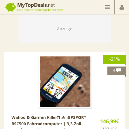
Dein smarter Schnäppchenberater
-21%
3
Wahoo & Garmin Killer?! 🚴 iGPSPORT
146,99€
BSC500 Fahrradcomputer | 3,3-Zoll-
187,15€