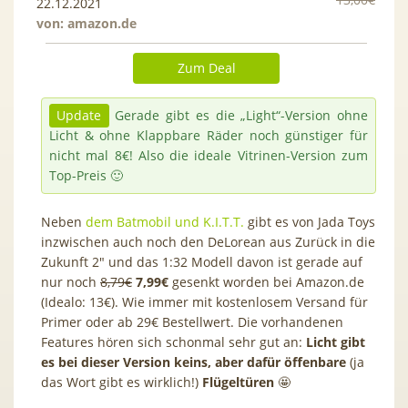
22.12.2021
von:
amazon.de
Zum Deal
Update
Gerade gibt es die „Light“-Version ohne
Licht & ohne Klappbare Räder noch günstiger für
nicht mal 8€! Also die ideale Vitrinen-Version zum
Top-Preis 🙂
Neben
dem Batmobil und K.I.T.T.
gibt es von Jada Toys
inzwischen auch noch den DeLorean aus Zurück in die
Zukunft 2″ und das 1:32 Modell davon ist gerade auf
nur noch
8,79€
7,99€
gesenkt worden bei Amazon.de
(Idealo: 13€). Wie immer mit kostenlosem Versand für
Primer oder ab 29€ Bestellwert. Die vorhandenen
Features hören sich schonmal sehr gut an:
Licht gibt
es bei dieser Version keins, aber dafür öffenbare
(ja
das Wort gibt es wirklich!)
Flügeltüren
🤩