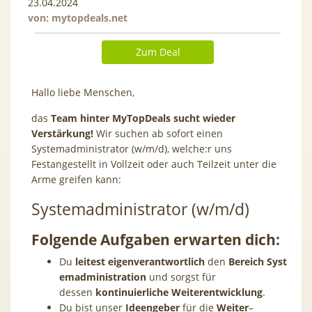
23.04.2024
von:
mytopdeals.net
Zum Deal
Hallo liebe Menschen,
das
Team hinter MyTopDeals sucht wieder
Verstärkung!
Wir suchen ab sofort einen
Systemadministrator (w/m/d), welche:r uns
Festangestellt in Vollzeit oder auch Teilzeit unter die
Arme greifen kann:
Systemadministrator (w/m/d)
Folgende Aufgaben erwarten dich:
Du
leitest
eigenverantwortlich
den
Bereich
Syst
emadministration
und sorgst für
dessen
kontinuierliche
Weiterentwicklung
.
Du bist unser
Ideengeber
für die
Weiter
–