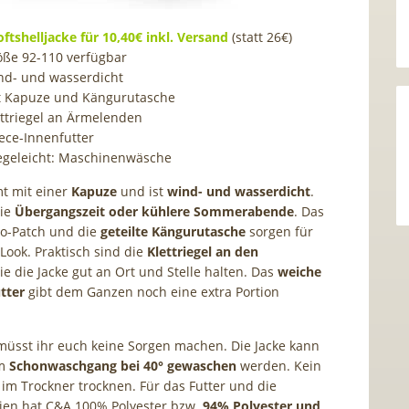
ftshelljacke für 10,40€ inkl. Versand
(statt 26€)
öße 92-110 verfügbar
nd- und wasserdicht
t Kapuze und Kängurutasche
ettriegel an Ärmelenden
ece-Innenfutter
legeleicht: Maschinenwäsche
t mit einer
Kapuze
und ist
wind- und wasserdicht
.
die
Übergangszeit oder kühlere Sommerabende
. Das
o-Patch und die
geteilte Kängurutasche
sorgen für
Look. Praktisch sind die
Klettriegel an den
die die Jacke gut an Ort und Stelle halten. Das
weiche
tter
gibt dem Ganzen noch eine extra Portion
 müsst ihr euch keine Sorgen machen. Die Jacke kann
m
Schonwaschgang bei 40° gewaschen
werden. Kein
 im Trockner trocknen. Für das Futter und die
ien hat C&A 100% Polyester bzw.
94% Polyester und