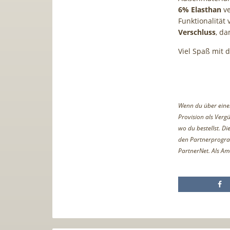
6% Elasthan
ve
Funktionalität 
Verschluss
, da
Viel Spaß mit 
Wenn du über einen 
Provision als Vergü
wo du bestellst. D
den Partnerprogr
PartnerNet. Als Am