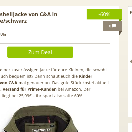
F
tshelljacke von C&A in
-60%
ge/schwarz
0
 Uhr
Zum Deal
einer zuverlässigen Jacke für eure Kleinen, die sowohl
 auch bequem ist? Dann schaut euch die
Kinder
e von C&A
mal genauer an. Das gute Stück kostet aktuell
l. Versand für Prime-Kunden
bei Amazon. Der
 liegt bei 25,99€ – ihr spart also satte 60%.
 GRATIS!] 📲 Samsung
50€ Wechselbonus! 🎉 50GB 5
S26 (256GB) für 169€ +
Vodafone Allnet für 7,99€ mtl
 Otelo Vodafone Allnet
| 0,00€ Anschlusskosten | eff
19,99€ + 50€ BONUS
5,91€