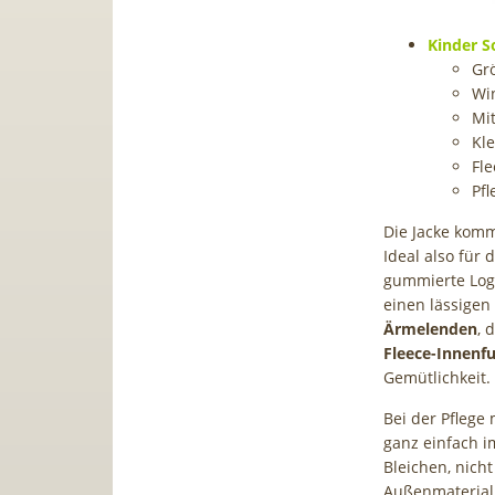
Kinder So
Gr
Wi
Mi
Kl
Fle
Pf
Die Jacke komm
Ideal also für 
gummierte Log
einen lässigen 
Ärmelenden
, 
Fleece-Innenfu
Gemütlichkeit.
Bei der Pflege
ganz einfach i
Bleichen, nicht
Außenmaterial