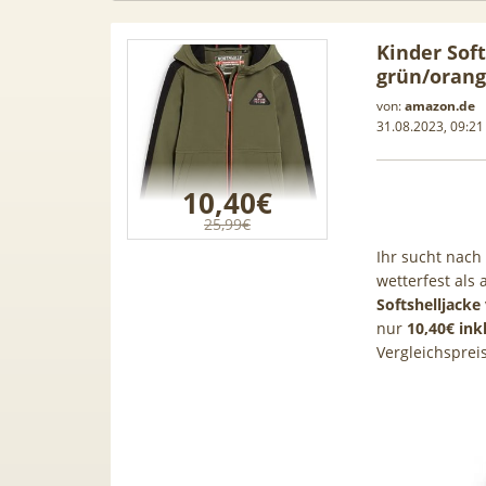
Kinder Sof
grün/oran
von:
amazon.de
31.08.2023, 09:21
10,40€
25,99€
Ihr sucht nach 
wetterfest als
Softshelljack
nur
10,40€ ink
Vergleichspreis
 Leasing
📱 Apple iPhone 17 (256GB) für
[Eff.
1, A3, S5,
199€ + 70GB Vodafone 5G für
Galaxy 
mehr
34,99€ mtl. (+ 100€ Bonus) |
50GB 5G
80GB für 29,99€ mit GigaKombi
für 