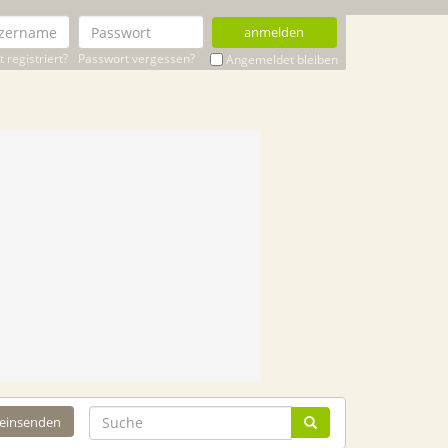
anmelden
 registriert?
Passwort vergessen?
Angemeldet bleiben
 einsenden