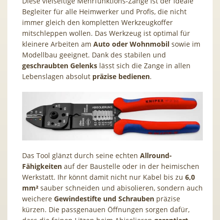
Diese vielseitige Mehrfunktions-Zange ist der ideale
Begleiter für alle Heimwerker und Profis, die nicht
immer gleich den kompletten Werkzeugkoffer
mitschleppen wollen. Das Werkzeug ist optimal für
kleinere Arbeiten am
Auto oder Wohnmobil
sowie im
Modellbau geeignet. Dank des stabilen und
geschraubten Gelenks
lässt sich die Zange in allen
Lebenslagen absolut
präzise bedienen
.
Das Tool glänzt durch seine echten
Allround-
Fähigkeiten
auf der Baustelle oder in der heimischen
Werkstatt. Ihr könnt damit nicht nur Kabel bis zu
6,0
mm²
sauber schneiden und abisolieren, sondern auch
weichere
Gewindestifte und Schrauben
präzise
kürzen. Die passgenauen Öffnungen sorgen dafür,