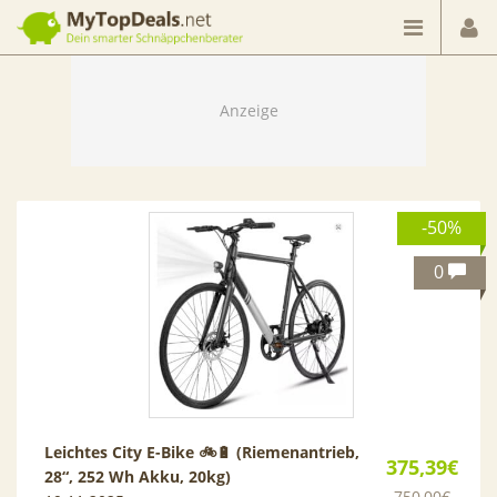
Dein smarter Schnäppchenberater
-50%
0
Leichtes City E-Bike 🚲🔋 (Riemenantrieb,
375,39€
28“, 252 Wh Akku, 20kg)
750,00€