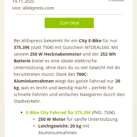
19.11.2025
von:
aliexpress.com
Zum Deal
Bei AliExpress bekommt ihr ein
City
E-Bike
für nur
375,39€
(statt 750€) mit Gutschein
MTDEALS60
. Mit
seinem
250 W Hecknabenmotor
und der
252 Wh
Batterie
bietet es eine ideale elektrische
Unterstützung, ohne dass du zu viel Gewicht mit dir
herumtreten musst. Dank des
700C-
Aluminiumrahmen
wiegt das ganze Fahrrad nur
20
kg
, was es leicht und wendig macht – perfekt für
schnelle Fahrten und einfaches Navigieren durch den
Stadtverkehr.
E-Bike City Fahrrad für 375,39€
(PVG: 750€)
250 W Motor
für sanfte Unterstützung
Leichtgewicht: 20 kg
mit
Aluminiumrahmen