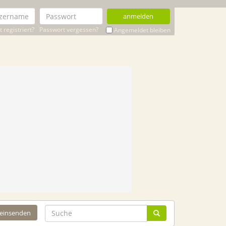
anmelden
 registriert?
Passwort vergessen?
Angemeldet bleiben
 einsenden