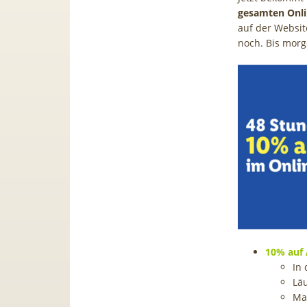
gesamten Onl
auf der Website
noch. Bis morg
10% auf 
In 
Läu
Ma