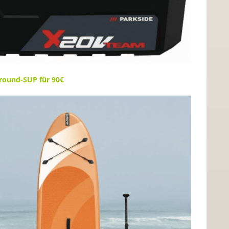
llround-SUP für 90€