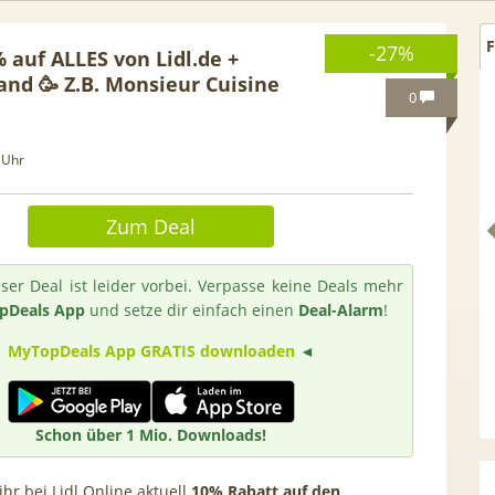
F
-27%
 auf ALLES von Lidl.de +
and 🥳 Z.B. Monsieur Cuisine
0
 Uhr
Zum Deal
ser Deal ist leider vorbei. Verpasse keine Deals mehr
pDeals App
und setze dir einfach einen
Deal-Alarm
!
►
MyTopDeals App GRATIS downloaden
◄
 GRATIS!] 📲 Samsung
50€ Wechselbonus! 🎉 50GB 5
S26 (256GB) für 169€ +
Vodafone Allnet für 7,99€ mtl
Schon über 1 Mio. Downloads!
 Otelo Vodafone Allnet
| 0,00€ Anschlusskosten | eff
19,99€ + 50€ BONUS
5,91€
hr bei Lidl Online aktuell
10% Rabatt auf den