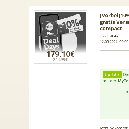
[Vorbei]
10%
gratis Vers
compact
von:
lidl.de
12.05.2026, 09:00
179,10€
244,99€
Update
Die
mit der
MyTo
 Leasing
📱 Apple iPhone 17 (256GB) für
[Eff.
1, A3, S5,
199€ + 70GB Vodafone 5G für
Galaxy 
mehr
34,99€ mtl. (+ 100€ Bonus) |
50GB 5G
80GB für 29,99€ mit GigaKombi
für 
Jetzt bekommt i