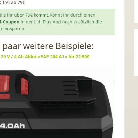
K-frei ab 79€
lls ihr über 79€ kommt, könnt ihr durch einen
nd-Coupon
in der Lidl Plus App noch zusätzlich die
n einsparen.
n paar weitere Beispiele:
 20 V / 4 Ah Akku »PAP 204 A1« für 22,50€