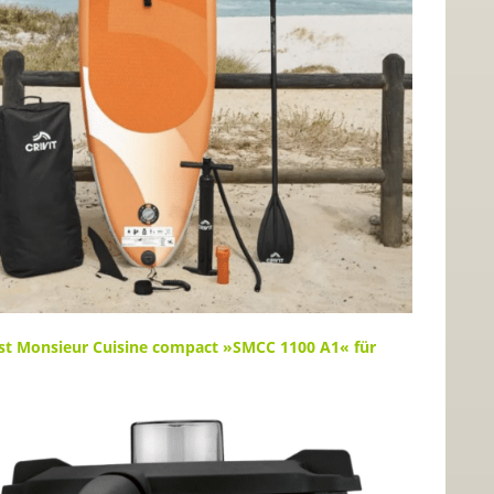
est Monsieur Cuisine compact »SMCC 1100 A1« für