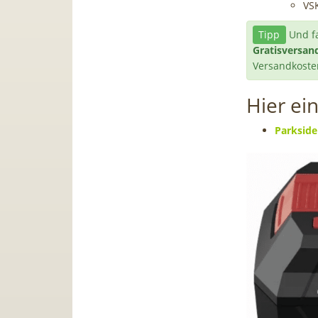
VS
Tipp
Und fa
Gratisversa
Versandkoste
Hier ei
Parkside