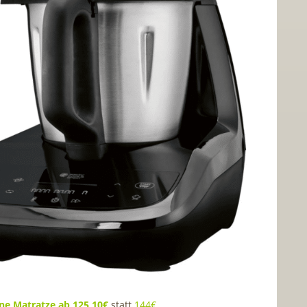
e Matratze ab 125,10€
statt
144€