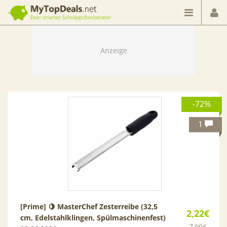
Dein smarter Schnäppchenberater
-72%
1
[Prime] 🍋 MasterChef Zesterreibe (32,5
2,22€
cm, Edelstahlklingen, Spülmaschinenfest)
7,99€