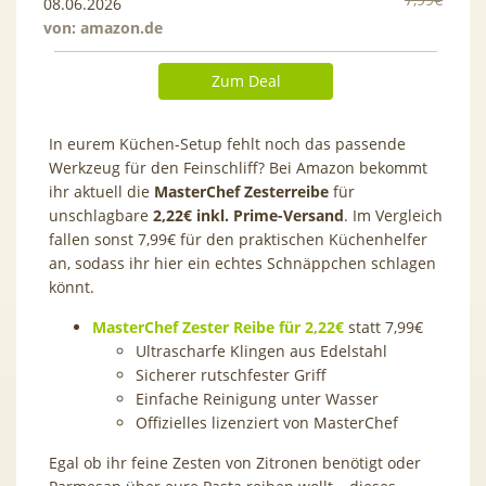
08.06.2026
von:
amazon.de
Zum Deal
In eurem Küchen-Setup fehlt noch das passende
Werkzeug für den Feinschliff? Bei Amazon bekommt
ihr aktuell die
MasterChef Zesterreibe
für
unschlagbare
2
,
22
€
inkl. Prime-Versand
. Im Vergleich
fallen sonst 7,99€ für den praktischen Küchenhelfer
an, sodass ihr hier ein echtes Schnäppchen schlagen
könnt.
MasterChef Zester Reibe für
2
,
22
€
statt 7,99€
Ultrascharfe Klingen aus Edelstahl
Sicherer rutschfester Griff
Einfache Reinigung unter Wasser
Offizielles lizenziert von MasterChef
Egal ob ihr feine Zesten von Zitronen benötigt oder