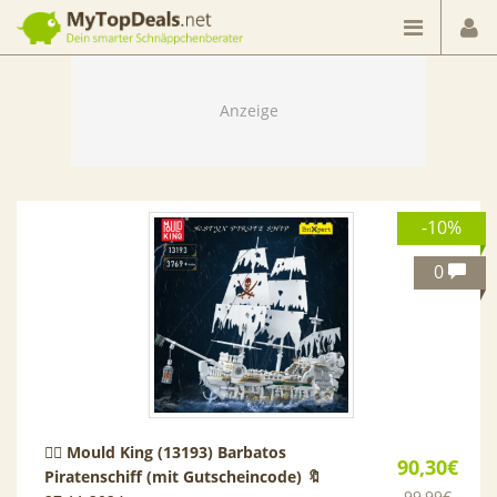
Dein smarter Schnäppchenberater
-10%
0
🏴‍☠️ Mould King (13193) Barbatos
90,30€
Piratenschiff (mit Gutscheincode) 🔖
99,99€