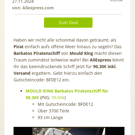
27.11.2024
von:
Aliexpress.com
Zum Deal
Haben wir nicht alle schonmal davon geträumt, als
Pirat
einfach aufs offene Meer hinaus zu segeln? Das
Barbatos Piratenschiff
von
Mould King
macht diesen
Traum zumindest teilweise wahr! Bei
AliExpress
könnt
ihr das beeindruckende Schiff jetzt für
90,30€ inkl.
Versand
ergattern. Gebt hierzu einfach den
Gutscheincode:
BFDE12
ein.
MOULD KING Barbatos Piratenschiff für
90,30€
(PVG:
99,99€
)
Mit Gutscheincode:
BFDE12
Über 3700 Teile
93 cm Länge