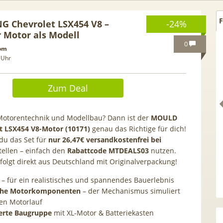
F
 Chevrolet LSX454 V8 –
-24%
 Motor als Modell
0
com
 Uhr
Zum Deal
Motorentechnik und Modellbau? Dann ist der
MOULD
t LSX454 V8-Motor (10171)
genau das Richtige für dich!
 du das Set für
nur 26,47€ versandkostenfrei bei
ellen – einfach den
Rabattcode
MTDEALS03
nutzen.
folgt direkt aus Deutschland mit Originalverpackung!
ff. GRATIS!] 📲 Samsung
50€ Wechselbonus! 🎉 50G
– für ein realistisches und spannendes Bauerlebnis
xy S26 (256GB) für 169€ +
Vodafone Allnet für 7,99€ 
che Motorkomponenten
– der Mechanismus simuliert
5G Otelo Vodafone Allnet
| 0,00€ Anschlusskosten | 
en Motorlauf
ür 19,99€ + 50€ BONUS
5,91€
erte Baugruppe
mit XL-Motor & Batteriekasten