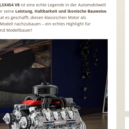
 LSX454 V8
ist eine echte Legende in der Automobilwelt
ür seine
Leistung, Haltbarkeit und ikonische Bauweise
.
 es geschafft, diesen klassischen Motor als
 Modell nachzubauen – ein echtes Highlight für
und Modellbauer!