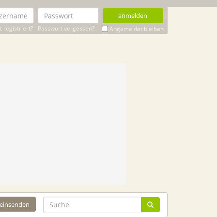
anmelden
 registriert?
Passwort vergessen?
Angemeldet bleiben
 einsenden