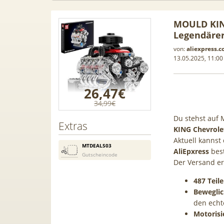
MOULD KING
Legendärer
von:
aliexpress.
13.05.2025, 11:00
26,47€
34,99€
Du stehst auf 
Extras
KING Chevrole
Aktuell kannst
MTDEALS03
AliEpxress
best
Gutscheincode
Der Versand er
gen Leasing
📱 Apple iPhone 17 (256GB) für
[E
487 Teile
i A1, A3, S5,
199€ + 70GB Vodafone 5G für
Gala
Bewegli
le mehr
34,99€ mtl. (+ 100€ Bonus) |
50GB 
den echt
80GB für 29,99€ mit GigaKombi
f
Motorisi