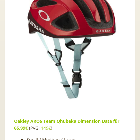
Oakley ARO5 Team Qhubeka Dimension Data für
65,99€
(PVG:
149€
)
Small
/ Medium / Large