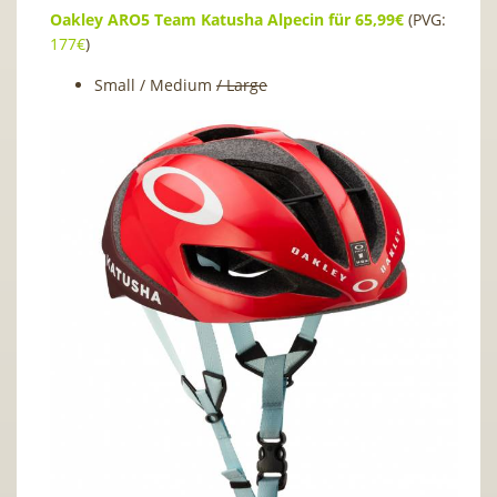
Oakley ARO5 Team Katusha Alpecin für 65,99€
(PVG:
177€
)
Small / Medium
/ Large