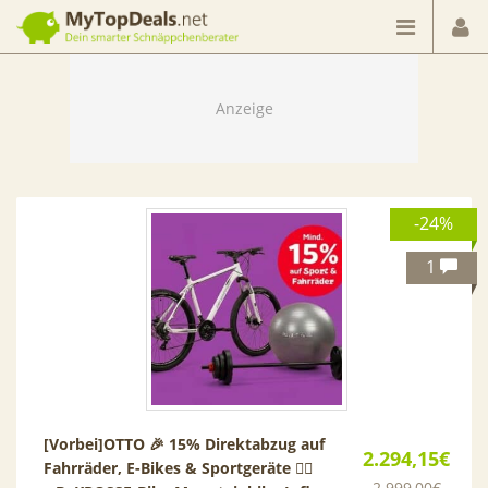
Dein smarter Schnäppchenberater
-24%
1
[Vorbei]
OTTO 🎉 15% Direktabzug auf
2.294,15€
Fahrräder, E-Bikes & Sportgeräte 🚴‍♀️
2.999,00€