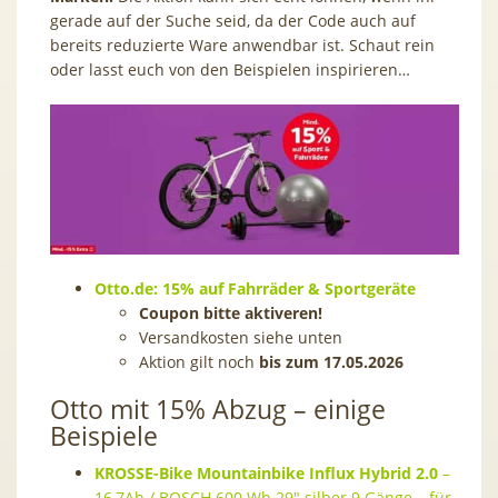
gerade auf der Suche seid, da der Code auch auf
bereits reduzierte Ware anwendbar ist. Schaut rein
oder lasst euch von den Beispielen inspirieren…
Otto.de: 15% auf Fahrräder & Sportgeräte
Coupon bitte aktiveren!
Versandkosten siehe unten
Aktion gilt noch
bis zum 17.05.2026
Otto mit 15% Abzug – einige
Beispiele
KROSSE-Bike Mountainbike Influx Hybrid 2.0
–
16,7Ah / BOSCH 600 Wh 29″ silber 9 Gänge – für