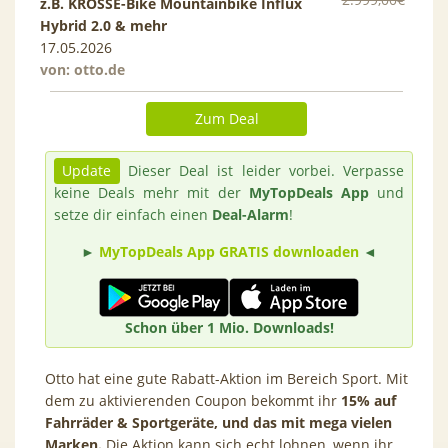
z.B. KROSSE-Bike Mountainbike Influx
Hybrid 2.0 & mehr
17.05.2026
von:
otto.de
Zum Deal
Update
Dieser Deal ist leider vorbei. Verpasse
keine Deals mehr mit der
MyTopDeals App
und
setze dir einfach einen
Deal-Alarm
!
►
MyTopDeals App GRATIS downloaden
◄
Schon über 1 Mio. Downloads!
Otto hat eine gute Rabatt-Aktion im Bereich Sport. Mit
dem zu aktivierenden Coupon bekommt ihr
15% auf
Fahrräder & Sportgeräte, und das
mit mega vielen
Marken.
Die Aktion kann sich echt lohnen, wenn ihr