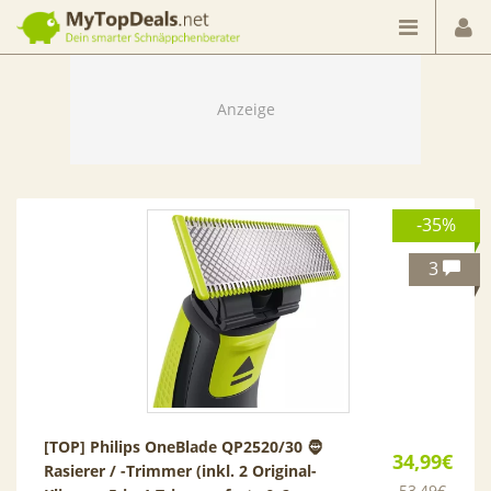
Dein smarter Schnäppchenberater
-35%
3
[TOP] Philips OneBlade QP2520/30 🧔
34,99€
Rasierer / -Trimmer (inkl. 2 Original-
53,49€