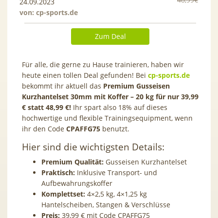
24.09.2023
von:
cp-sports.de
Zum Deal
Für alle, die gerne zu Hause trainieren, haben wir
heute einen tollen Deal gefunden! Bei
cp-sports.de
bekommt ihr aktuell das
Premium Gusseisen
Kurzhantelset 30mm mit Koffer – 20 kg für nur 39,99
€ statt 48,99 €!
Ihr spart also 18% auf dieses
hochwertige und flexible Trainingsequipment, wenn
ihr den Code
CPAFFG75
benutzt.
Hier sind die wichtigsten Details:
Premium Qualität:
Gusseisen Kurzhantelset
Praktisch:
Inklusive Transport- und
Aufbewahrungskoffer
Komplettset:
4×2,5 kg, 4×1,25 kg
Hantelscheiben, Stangen & Verschlüsse
Preis:
39,99 € mit Code
CPAFFG75