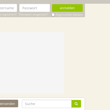
anmelden
 registriert?
Passwort vergessen?
Angemeldet bleiben
 einsenden