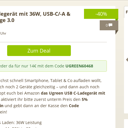
F
egerät mit 36W, USB-C/-A &
-40%
ge 3.0
0
 Uhr
Zum Deal
der da für nur 14€ mit dem Code
UGREEN60468
chst schnell Smartphone, Tablet & Co aufladen wollt,
ch noch 2 Geräte gleichzeitig – und dann auch noch
appt euch bei Amazon
das Ugreen USB C-Ladegerät mit
s. Idealo!] Gratis Pixel
Anker SOLIX Solarbank E160
aktiviert ihr bitte zuerst unterm Preis den
5%
ein
und gebt dann an der Kasse den
Code
 Google Pixel 10a für
Gen2 🔋 1600Wh mit integr. 
ein!
0GB Vodafone 5G Allnet
Schalter, LiFePO4 Akku
4,99€ mtl. (Trade-In)
s Laden: 36W Leistung