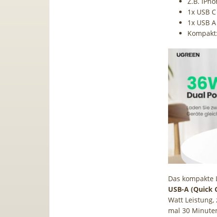
Z.B. iPh
1x USB C 
1x USB A
Kompakt:
Das kompakte 
USB-A (Quick C
Watt Leistung,
mal 30 Minuten