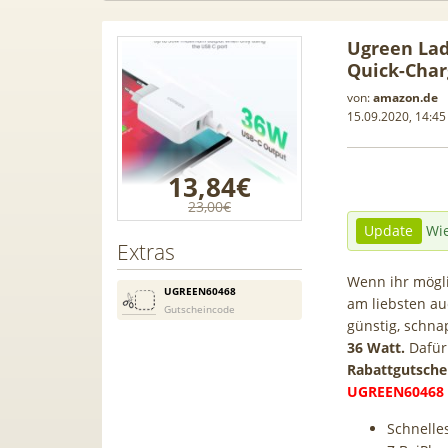
Ugreen Lad
Quick-Char
von:
amazon.de
15.09.2020, 14:45
13,84€
23,00€
Update
Wie
Extras
Wenn ihr mögli
UGREEN60468
am liebsten au
Gutscheincode
günstig, schn
ard + 300
TCL tragbares 3-in-1
[93€ v
36 Watt.
Dafür 
Rabattgutsch
HD) via
Klimagerät | Kühlen /
Buds! 
UGREEN60468
us ab 9€
Luftentfeuchten | 9.000 BTU |
19€ + 2
App- & Smart-Home-
für 1
Schnelle
Integration