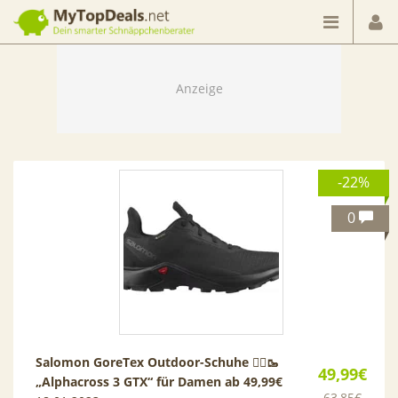
Dein smarter Schnäppchenberater
-22%
0
Salomon GoreTex Outdoor-Schuhe 💁‍♀️🥾
49,99€
„Alphacross 3 GTX“ für Damen ab 49,99€
63,85€