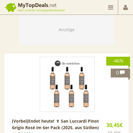
Dein smarter Schnäppchenberater
-46%
0
[Vorbei]
Endet heute! 🍷 San Luccardi Pinot
30,45€
Grigio Rosé im 6er Pack (2025, aus Sizilien)
55,89€