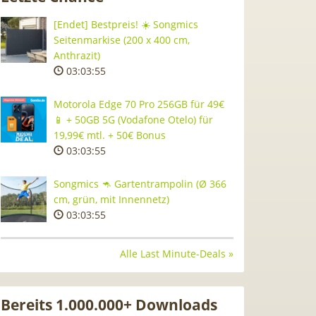
[Endet] Bestpreis! ☀️ Songmics
Seitenmarkise (200 x 400 cm,
Anthrazit)
03:03:54
Motorola Edge 70 Pro 256GB für 49€
📱 + 50GB 5G (Vodafone Otelo) für
19,99€ mtl. + 50€ Bonus
03:03:54
Songmics 🦘 Gartentrampolin (Ø 366
cm, grün, mit Innennetz)
03:03:54
Alle Last Minute-Deals »
Bereits 1.000.000+ Downloads