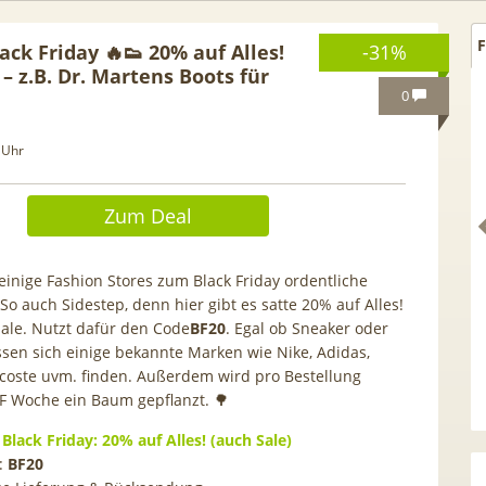
F
ack Friday 🔥👟 20% auf Alles!
-31%
 – z.B. Dr. Martens Boots für
0
 Uhr
Zum Deal
einige Fashion Stores zum Black Friday ordentliche
So auch Sidestep, denn hier gibt es satte 20% auf Alles!
ale. Nutzt dafür den Code
BF20
. Egal ob Sneaker oder
ssen sich einige bekannte Marken wie Nike, Adidas,
coste uvm. finden. Außerdem wird pro Bestellung
Netflix Standard + 300
TCL tragbares 3-in-1
F Woche ein Baum gepflanzt. 🌳
nder (280 in HD) via
Klimagerät | Kühlen /
tv Perfect Plus ab 9€
Luftentfeuchten | 9.000 BTU 
Black Friday: 20% auf Alles! (auch Sale)
mtl.
App- & Smart-Home-
:
BF20
Integration