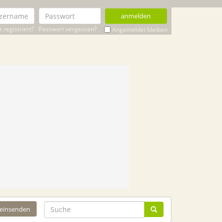
anmelden
 registriert?
Passwort vergessen?
Angemeldet bleiben
 einsenden