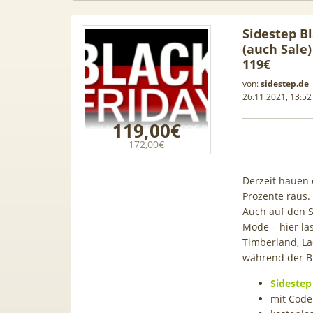
Sidestep Bl
(auch Sale)
119€
von:
sidestep.de
26.11.2021, 13:52
119,00€
172,00€
Derzeit hauen 
Prozente raus. 
Auch auf den S
Mode – hier la
Samsung
50€ Wechselbonus! 🎉 50GB 5G
Timberland, La
TOP 🍿 
während der B
ür 189€ +
Vodafone Allnet für 7,99€ mtl.
TV-Se
ne Allnet
| 0,00€ Anschlusskosten | eff.
waipu.
Sidestep 
 BONUS
5,91€
mit Code