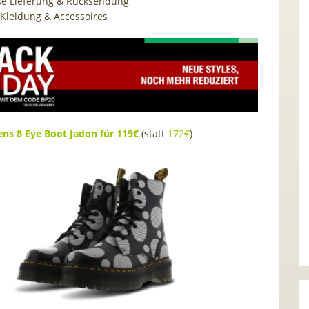
se Lieferung & Rücksendung
 Kleidung & Accessoires
ens 8 Eye Boot Jadon für 119€
(statt
172€
)