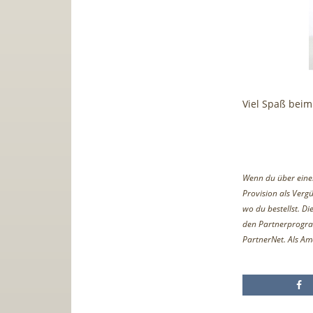
Viel Spaß bei
Wenn du über einen 
Provision als Vergü
wo du bestellst. D
den Partnerprogr
PartnerNet. Als Am