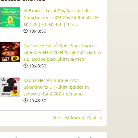
AliExpress Local Day Sale mit div.
Gutscheinen + 33€ PayPal Rabatt: 2€
ab 18€ | 6€ ab 45€ | 11€…
19:43:49
Nur kurze Zeit 💥 SportSpar Fixpreis-
Sale 🥳 Viele Artikel für je nur 6,66€ 👕
z.B. Doppelpack Shirts & mehr
19:43:49
Kappa Herren Bundle 👕🩲
Boxershorts & T-Shirt (beides in
schwarz) für 6,66€ + Versand
19:43:49
Alle Last Minute-Deals »