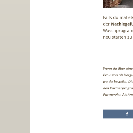
Falls du mal e
der
Nachlegef
Waschprogramm
neu starten z
Wenn du über einen 
Provision als Vergü
wo du bestellst. D
den Partnerprogr
PartnerNet. Als Am