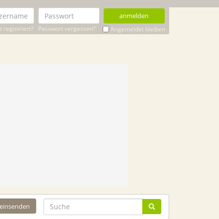
anmelden
 registriert?
Passwort vergessen?
Angemeldet bleiben
 einsenden