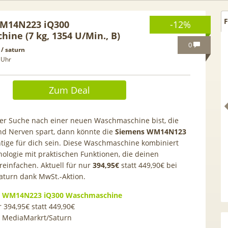
F
M14N223 iQ300
-12%
ine (7 kg, 1354 U/Min., B)
0
/ saturn
 Uhr
Zum Deal
er Suche nach einer neuen Waschmaschine bist, die
und Nerven spart, dann könnte die
Siemens WM14N123
tige für dich sein. Diese Waschmaschine kombiniert
logie mit praktischen Funktionen, die deinen
reinfachen. Aktuell für nur
394,95€
statt 449,90€ bei
afone + 5G] Samsung
Saturn dank MwSt.-Aktion.
[Eff. GRATIS!] 📲 Samsung
xy S26 für 49,99€ +
Galaxy S26 (256GB) für 189€ 
 WM14N223 iQ300 Waschmaschine
il Allnet mit 50GB 5G
50GB 5G Otelo Vodafone Alln
 394,95€ statt 449,90€
4,99€ mtl. (keine AG!)
für 19,99€ + 50€ BONUS
i MediaMarkrt/Saturn