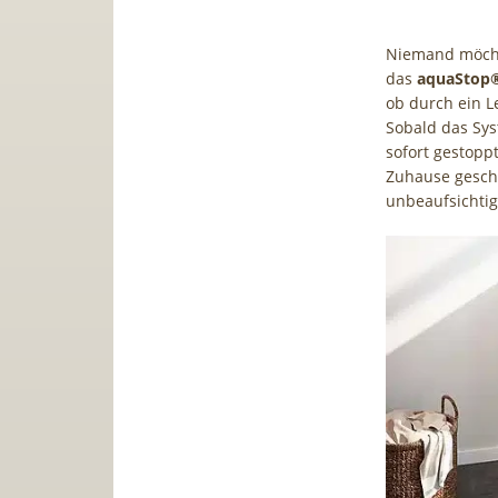
Niemand möcht
das
aquaStop
ob durch ein L
Sobald das Sys
sofort gestopp
Zuhause geschü
unbeaufsichtigt