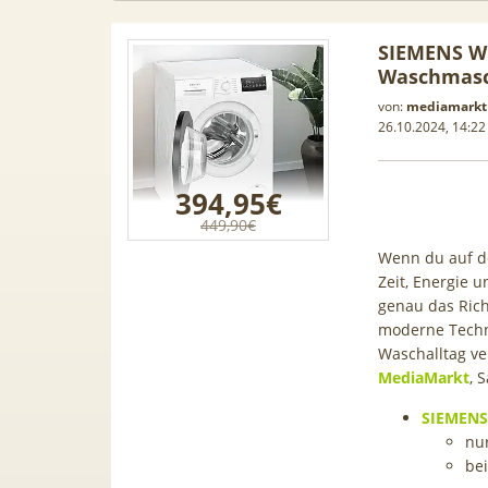
SIEMENS W
Waschmasch
von:
mediamarkt 
26.10.2024, 14:22
394,95€
449,90€
Wenn du auf d
Zeit, Energie 
genau das Rich
moderne Techno
Waschalltag ve
intendo
[Vodafone + 5G] Samsung
MediaMarkt
[Vod
, 
 4,99€ +
Galaxy S26 + Samsung Tab A11
Gala
SIEMENS
lnet für
für 49,99€ + Klarmobil Allnet
Klarmob
nur
 Bonus
mit 50GB 5G für 29,99€ mtl.
für 2
be
(keine AG!)