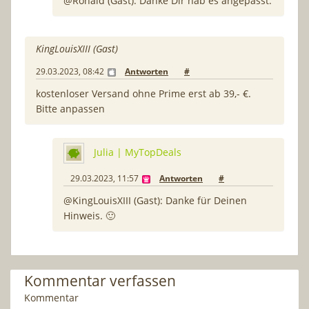
@Ronald (Gast): Danke Dir hab es angepasst.
KingLouisXIII (Gast)
29.03.2023, 08:42
Antworten
#
kostenloser Versand ohne Prime erst ab 39,- €.
Bitte anpassen
Julia | MyTopDeals
29.03.2023, 11:57
Antworten
#
@KingLouisXIII (Gast): Danke für Deinen
Hinweis. 🙂
Kommentar verfassen
Kommentar