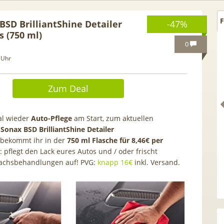
F
BSD BrilliantShine Detailer
-47%
 (750 ml)
0
 Uhr
Zum Deal
l wieder
Auto-Pflege
am Start, zum aktuellen
n
Sonax BSD BrilliantShine Detailer
bekommt ihr in der
750 ml Flasche
für 8,46€ per
: pflegt den Lack eures Autos und / oder frischt
achsbehandlungen auf! PVG:
knapp 16€
inkl. Versand.
Gratis Pixel
Anker SOLIX Solarbank E1600
HAM
ixel 10a für
Gen2 🔋 1600Wh mit integr. 0W
kos
ne 5G Allnet
Schalter, LiFePO4 Akku
(1.
(Trade-In)
gr