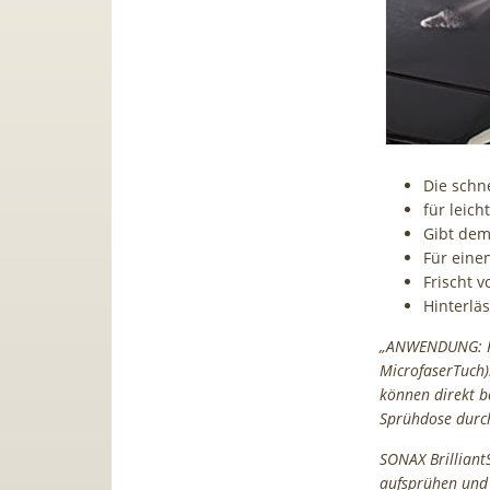
Die schn
für leic
Gibt dem
Für einen
Frischt 
Hinterlä
„ANWENDUNG: Fa
MicrofaserTuch).
können direkt b
Sprühdose durc
SONAX Brilliant
aufsprühen und 