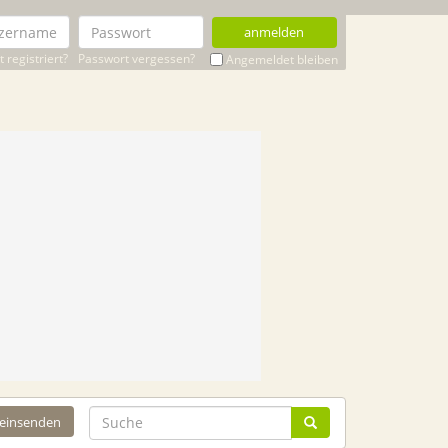
anmelden
 registriert?
Passwort vergessen?
Angemeldet bleiben
 einsenden