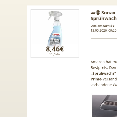
🚗🤩 Sonax 
Sprühwachs
von:
amazon.de
13.05.2026, 09:20
8,46€
15,94€
Amazon hat ma
Bestpreis. De
„Sprühwachs“
Prime
-Versand
vorhandene W
TCL tragbares 3-in-1
[93€ vs. Idealo!] 
Klimagerät | Kühlen /
Buds! 😮 Google P
Luftentfeuchten | 9.000 BTU |
19€ + 20GB Vodafo
App- & Smart-Home-
für 14,99€ mtl. 
Integration