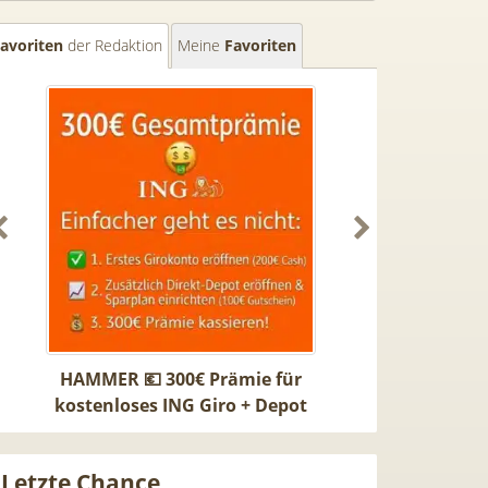
avoriten
der Redaktion
Meine
Favoriten
MER 💶 300€ Prämie für
40€ Gutschein 🎮 Ninte
tenloses ING Giro + Depot
Switch 2 Pokopia für 4,9
000€ Geldeingang / U28) +
50GB 5G Vodafone Allnet
atis VISA + 3,75% Zinsen
29,99€ mtl. + 100€ Bon
Letzte Chance