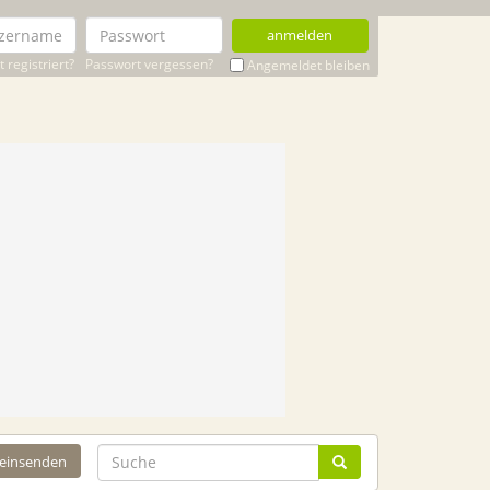
anmelden
 registriert?
Passwort vergessen?
Angemeldet bleiben
 einsenden