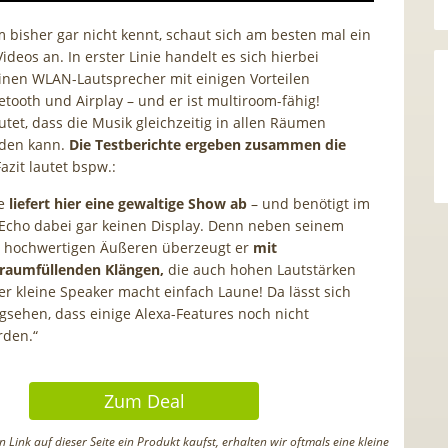
 bisher gar nicht kennt, schaut sich am besten mal ein
deos an. In erster Linie handelt es sich hierbei
inen WLAN-Lautsprecher mit einigen Vorteilen
tooth und Airplay – und er ist multiroom-fähig!
utet, dass die Musik gleichzeitig in allen Räumen
rden kann.
Die Testberichte ergeben zusammen die
azit lautet bspw.:
ne
liefert hier eine gewaltige Show ab
– und benötigt im
Echo dabei gar keinen Display. Denn neben seinem
hochwertigen Äußeren überzeugt er
mit
raumfüllenden Klängen,
die auch hohen Lautstärken
er kleine Speaker macht einfach Laune! Da lässt sich
sehen, dass einige Alexa-Features noch nicht
rden.“
Zum Deal
Link auf dieser Seite ein Produkt kaufst, erhalten wir oftmals eine kleine