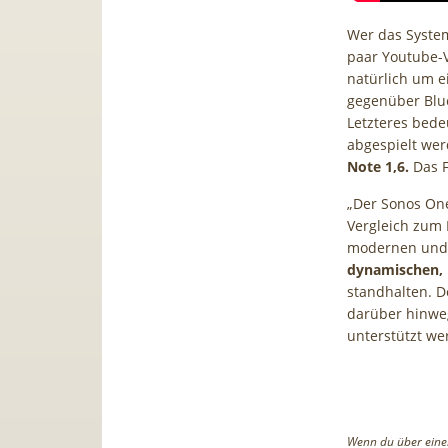
Wer das System
paar Youtube-Vi
natürlich um e
gegenüber Blue
Letzteres bede
abgespielt we
Note 1,6.
Das F
„Der Sonos O
Vergleich zum 
modernen und 
dynamischen, 
standhalten. D
darüber hinweg
unterstützt we
Wenn du über einen 