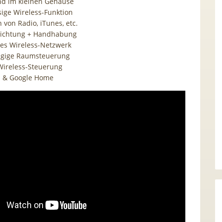
nd im kleinen Gehäuse
sige Wireless-Funktion
 von Radio, iTunes, etc.
richtung + Handhabung
nes Wireless-Netzwerk
gige Raumsteuerung
 Wireless-Steuerung
a & Google Home