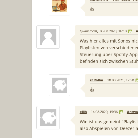
👍
Quark (Gast)
05.08.2020, 16:10
A
Was hier alles mit Sonos ni
Playlisten von verschieden
Steuerung über Spotify-App
befinden sich zwischen Stuh
ralfalba
18.03.2021, 12:58
👍
ellih
14.08.2020, 15:36
Antwo
Wie ist das gemeint "Playli
also Abspielen von Deezer 