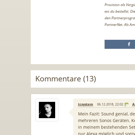
Provision als Vergü
wo du bestellst. D
den Partnerprogr
PartnerNet. Als Am
Kommentare (13)
tcsystem
06.12.2018, 22:02
A
Mein Fazit: Sound genial, de
mehreren Sonos Geräten. Ke
in meinem bestehenden Setu
nur Alexa möglich und sorry