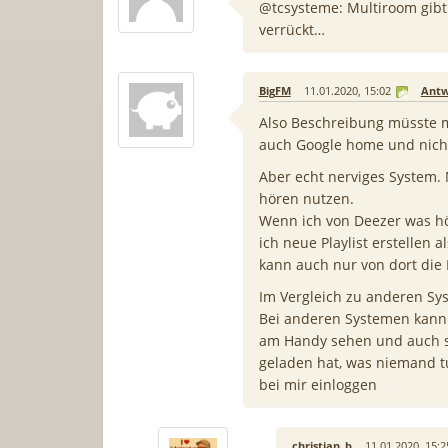
@tcsysteme: Multiroom gibt
verrückt…
BigFM
11.01.2020, 15:02
Antw
Also Beschreibung müsste 
auch Google home und nicht
Aber echt nerviges System.
hören nutzen.
Wenn ich von Deezer was hö
ich neue Playlist erstellen
kann auch nur von dort die 
Im Vergleich zu anderen Sy
Bei anderen Systemen kann 
am Handy sehen und auch st
geladen hat, was niemand tu
bei mir einloggen
christian_b
11.01.2020, 15:2