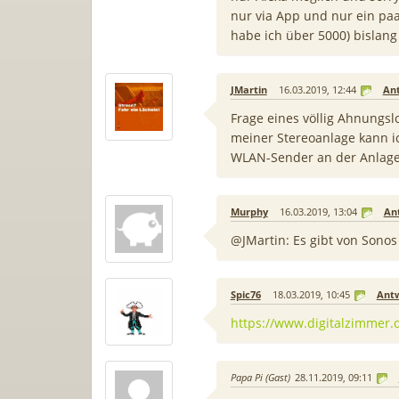
nur via App und nur ein paa
habe ich über 5000) bislang
JMartin
16.03.2019, 12:44
An
Frage eines völlig Ahnungs
meiner Stereoanlage kann ic
WLAN-Sender an der Anlage f
Murphy
16.03.2019, 13:04
An
@JMartin: Es gibt von Sonos
Spic76
18.03.2019, 10:45
Ant
https://www.digitalzimmer.d
Papa Pi (Gast)
28.11.2019, 09:11