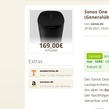
Sonos One 
(Generalüb
von:
sonos.de
20.06.2021, 14:02
169,00€
370,00€
Update
Jet
Extras
nur 169€
! Ü
Rabatt 😉
testberichte.de
Note: 1,5 (42 Testberichte)
Der Sonos One 
amazon.de
 Leasing
📱 Apple iPhone 17 (256GB) für
[Eff.
Lautsprechern,
4,5 Sterne (1.442 Rezensionen)
ihn aber im
So
1, A3, S5,
199€ + 70GB Vodafone 5G für
Galaxy 
Der Nachfolger 
mehr
34,99€ mtl. (+ 100€ Bonus) |
50GB 5G
steuerbar und 
80GB für 29,99€ mit GigaKombi
für 