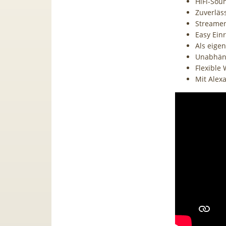
HiFi-Sou
Zuverläs
Streamen
Easy Ein
Als eige
Unabhän
Flexible
Mit Alex