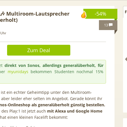
F
🎶 Multiroom-Lautsprecher
-54%
erholt)
13
 Uhr
Zum Deal
zt
direkt von Sonos, allerdings generalüberholt, für
ber
myunidays
bekommen Studenten nochmal 15%
ist ein echter Geheimtipp unter den Multiroom-
 GRATIS!] 📲 Samsung
50€ Wechselbonus! 🎉 50GB 5
 aber leider eher selten im Angebot. Gerade könnt ihr
nos-Onlineshop als generalüberholt günstig bestellen.
S26 (256GB) für 169€ +
Vodafone Allnet für 7,99€ mtl
des Play:1 ist jetzt auch
mit Alexa und Google Home
 Otelo Vodafone Allnet
| 0,00€ Anschlusskosten | eff
hat einen kleinen Facelift bekommt:
19,99€ + 50€ BONUS
5,91€