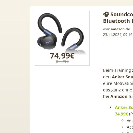
🎧 Soundco
Bluetooth 
von:
amazon.de
23.11.2024, 09:16
74,99€
87,99€
Beim Training 
den
Anker Sou
eure Motivatio
das ganz ohne 
bei
Amazon
fü
Samsung
50€ Wechselbonus! 🎉 50GB 5G
TOP 🍿 
Anker So
ür 189€ +
Vodafone Allnet für 7,99€ mtl.
TV-Se
74,99€
(P
ne Allnet
| 0,00€ Anschlusskosten | eff.
waipu.
Ve
 BONUS
5,91€
Act