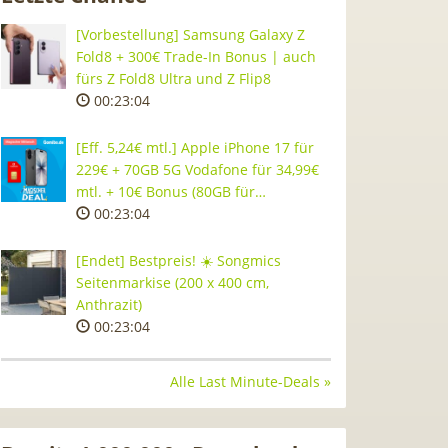
[Vorbestellung] Samsung Galaxy Z
Fold8 + 300€ Trade-In Bonus | auch
fürs Z Fold8 Ultra und Z Flip8
00:23:03
[Eff. 5,24€ mtl.] Apple iPhone 17 für
229€ + 70GB 5G Vodafone für 34,99€
mtl. + 10€ Bonus (80GB für…
00:23:03
[Endet] Bestpreis! ☀️ Songmics
Seitenmarkise (200 x 400 cm,
Anthrazit)
00:23:03
Alle Last Minute-Deals »