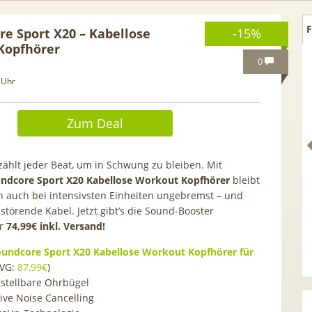
F
re Sport X20 – Kabellose
-15%
Kopfhörer
0
 Uhr
Zum Deal
zählt jeder Beat, um in Schwung zu bleiben. Mit
ndcore Sport X20 Kabellose Workout Kopfhörer
bleibt
n auch bei intensivsten Einheiten ungebremst – und
störende Kabel. Jetzt gibt’s die Sound-Booster
r
74,99€ inkl. Versand!
Netflix Standard + 300
TCL tragbares 3-in-1
undcore Sport X20 Kabellose Workout Kopfhörer für
nder (280 in HD) via
Klimagerät | Kühlen /
VG:
87,99€
)
tv Perfect Plus ab 9€
Luftentfeuchten | 9.000 BTU 
rstellbare Ohrbügel
mtl.
App- & Smart-Home-
ive Noise Cancelling
Integration