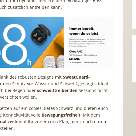
d 11mm dynamischen Treibern ein kräftiges Bass-
euch zusätzlich antreiben kann.
dank des robusten Designs mit
SweatGuard-
r den Schutz vor Wasser und Schweiß gesorgt – ideal
auch bei Regen oder
schweißtreibenden
Sessions nicht
 verzichten wollen.
etzen auf ein cooles, tiefes Schwarz und bieten euch
e Konnektivität volle
Bewegungsfreiheit
. Mit dem
ualizer
könnt ihr zudem den Klang ganz nach eurem
tellen.