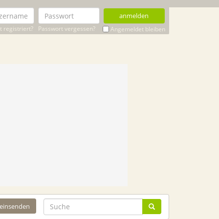
anmelden
 registriert?
Passwort vergessen?
Angemeldet bleiben
 einsenden