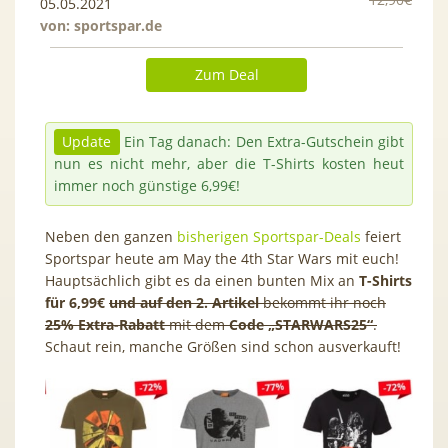
05.05.2021
von:
sportspar.de
Zum Deal
Update
Ein Tag danach: Den Extra-Gutschein gibt
nun es nicht mehr, aber die T-Shirts kosten heut
immer noch günstige 6,99€!
Neben den ganzen
bisherigen Sportspar-Deals
feiert
Sportspar heute am May the 4th Star Wars mit euch!
Hauptsächlich gibt es da einen bunten Mix an
T-Shirts
für 6,99€
und auf den 2. Artikel
bekommt ihr noch
25% Extra-Rabatt
mit dem
Code „STARWARS25“
.
Schaut rein, manche Größen sind schon ausverkauft!