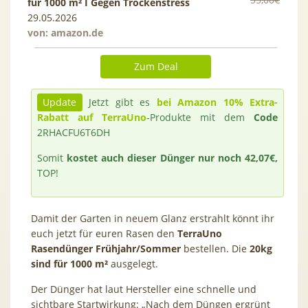
für 1000 m² I Gegen Trockenstress
29.05.2026
von:
amazon.de
Zum Deal
Update
Jetzt gibt es
bei Amazon 10% Extra-
Rabatt auf TerraUno
-Produkte mit dem
Code
2RHACFU6T6DH
Somit
kostet auch dieser Dünger nur noch 42,07€,
TOP!
Damit der Garten in neuem Glanz erstrahlt könnt ihr
euch jetzt für euren Rasen den
TerraUno
Rasendünger Frühjahr/Sommer
bestellen. Die
20kg
sind für 1000 m²
ausgelegt.
Der Dünger hat laut Hersteller eine schnelle und
sichtbare Startwirkung: „Nach dem Düngen ergrünt