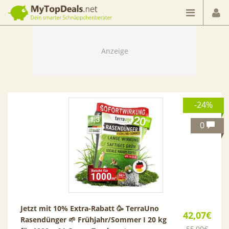
Dein smarter Schnäppchenberater
-24%
0
Jetzt mit 10% Extra-Rabatt 🥳 TerraUno
42,07€
Rasendünger 🌱 Frühjahr/Sommer I 20 kg
55,00€