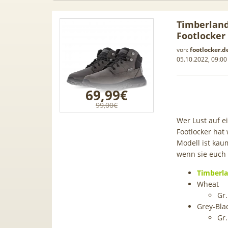
Timberland
Footlocker
von:
footlocker.d
05.10.2022, 09:00
69,99€
99,00€
Wer Lust auf e
Footlocker hat
Modell ist kau
wenn sie euch a
Timberla
Samsung
50€ Wechselbonus! 🎉 50GB 5G
TOP 🍿 
Wheat
ür 189€ +
Vodafone Allnet für 7,99€ mtl.
TV-Se
Gr.
ne Allnet
| 0,00€ Anschlusskosten | eff.
waipu.
Grey-Bla
 BONUS
5,91€
Gr.