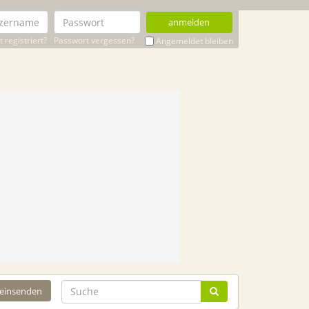
anmelden
 registriert?
Passwort vergessen?
Angemeldet bleiben
 einsenden