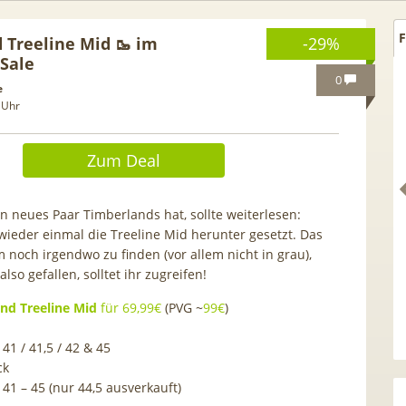
F
 Treeline Mid 🥾 im
-29%
 Sale
0
e
 Uhr
Zum Deal
in neues Paar Timberlands hat, sollte weiterlesen:
 wieder einmal die Treeline Mid herunter gesetzt. Das
m noch irgendwo zu finden (vor allem nicht in grau),
lso gefallen, solltet ihr zugreifen!
nd Treeline Mid
für 69,99€
(PVG ~
99€
)
Netflix Standard + 300
TCL tragbares 3-in-1
nder (280 in HD) via
Klimagerät | Kühlen /
 41 / 41,5 / 42 & 45
tv Perfect Plus ab 9€
Luftentfeuchten | 9.000 BTU 
ck
mtl.
App- & Smart-Home-
 41 – 45 (nur 44,5 ausverkauft)
Integration