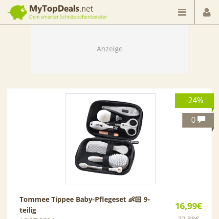
Dein smarter Schnäppchenberater
-24%
0
Tommee Tippee Baby-Pflegeset 👶🏻 9-
16,99€
teilig
22,38€