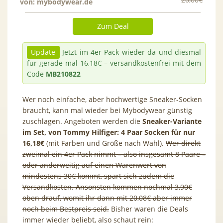
von:
mybodywear.de
Zum Deal
Update
Jetzt im 4er Pack wieder da und diesmal
für gerade mal 16,18€ – versandkostenfrei mit dem
Code
MB210822
Wer noch einfache, aber hochwertige Sneaker-Socken
braucht, kann mal wieder bei Mybodywear günstig
zuschlagen. Angeboten werden die
Sneaker-Variante
im Set, von Tommy Hilfiger:
4 Paar Socken für nur
16,18€
(mit Farben und Größe nach Wahl).
Wer direkt
zweimal ein 4er Pack nimmt – also insgesamt 8 Paare –
oder anderweitig auf einen Warenwert von
mindestens 30€ kommt, spart sich zudem die
Versandkosten. Ansonsten kommen nochmal 3,90€
oben drauf, womit ihr dann mit 20,08€ aber immer
noch beim Bestpreis seid.
Bisher waren die Deals
immer wieder beliebt, also schaut rein: