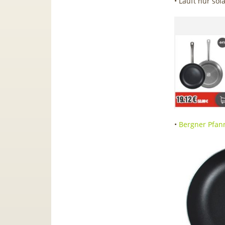
• Läuft nur sol
•
Bergner Pfann