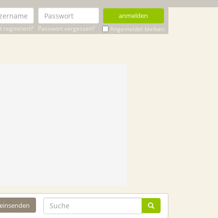
anmelden
 registriert?
Passwort vergessen?
Angemeldet bleiben
 einsenden