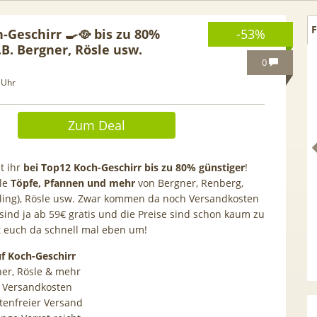
F
-Geschirr 🍳🥘 bis zu 80%
-53%
.B. Bergner, Rösle usw.
0
 Uhr
Zum Deal
t ihr
bei Top12 Koch-Geschirr bis zu 80% günstiger
!
ele
Töpfe, Pfannen und mehr
von Bergner, Renberg,
lling), Rösle usw. Zwar kommen da noch Versandkosten
 sind ja ab 59€ gratis und die Preise sind schon kaum zu
 euch da schnell mal eben um!
hselbonus! 🎉 50GB 5G
TOP 🍿 Netflix Standard + 30
uf Koch-Geschirr
e Allnet für 7,99€ mtl.
TV-Sender (280 in HD) via
ner, Rösle & mehr
 Anschlusskosten | eff.
waipu.tv Perfect Plus ab 9€
an Versandkosten
5,91€
mtl.
stenfreier Versand