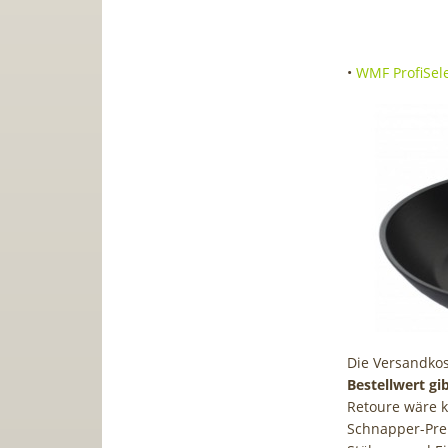
•
WMF ProfiSele
Die Versandkos
Bestellwert gi
Retoure wäre ko
Schnapper-Prei