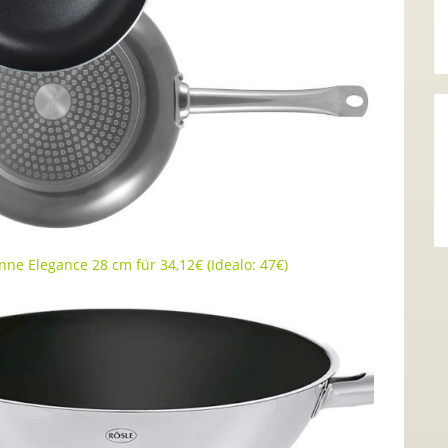
ne Elegance 28 cm für 34,12€ (Idealo: 47€)