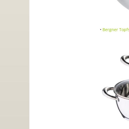
•
Bergner Topfse