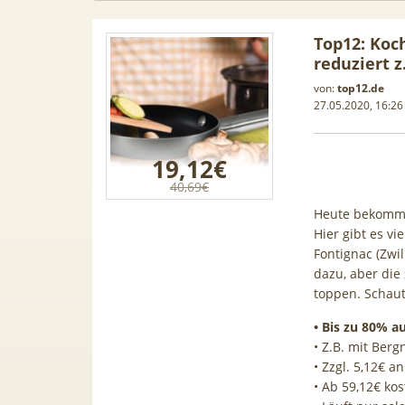
Top12: Koch
reduziert z
von:
top12.de
27.05.2020, 16:26
19,12€
40,69€
Heute bekomm
Hier gibt es vi
Fontignac (Zwi
dazu, aber die
toppen. Schaut
56GB) für
[Eff. GRATIS!] 📲 Samsung
50€ Wec
• Bis zu 80% a
e 5G für
Galaxy S26 (256GB) für 169€ +
Vodafon
• Z.B. mit Berg
Bonus) |
50GB 5G Otelo Vodafone Allnet
| 0,00€
• Zzgl. 5,12€ 
GigaKombi
für 19,99€ + 50€ BONUS
• Ab 59,12€ ko