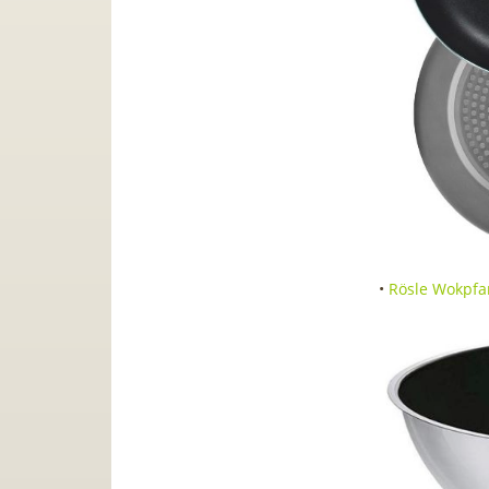
•
Rösle Wokpfan