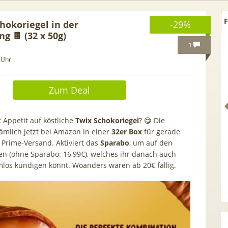
F
hokoriegel in der
-29%
g 🍫 (32 x 50g)
1
 Uhr
Zum Deal
Appetit auf köstliche
Twix Schokoriegel
? 😋 Die
mlich jetzt bei Amazon in einer
32er Box
für gerade
 Prime-Versand. Aktiviert das
Sparabo
, um auf den
n (ohne Sparabo: 16,99€), welches ihr danach auch
los kündigen könnt. Woanders wären ab 20€ fällig.
 GRATIS!] 📲 Samsung
50€ Wechselbonus! 🎉 50GB 5
S26 (256GB) für 169€ +
Vodafone Allnet für 7,99€ mtl
 Otelo Vodafone Allnet
| 0,00€ Anschlusskosten | eff
19,99€ + 50€ BONUS
5,91€