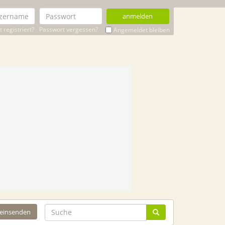
anmelden
 registriert?
Passwort vergessen?
Angemeldet bleiben
 einsenden