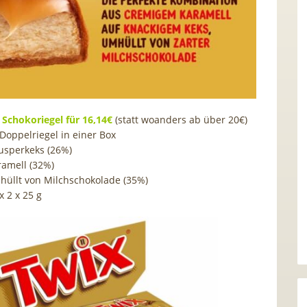
 Schokoriegel für 16,14€
(statt woanders ab über 20€)
Doppelriegel in einer Box
usperkeks (26%)
ramell (32%)
hüllt von Milchschokolade (35%)
x 2 x 25 g