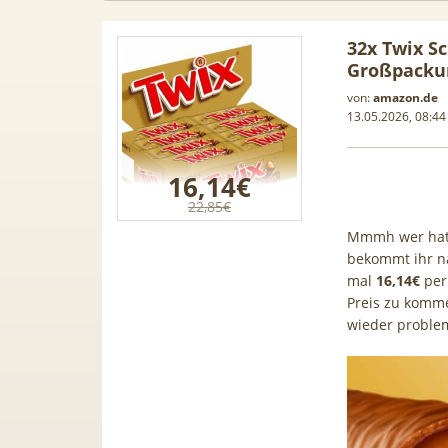
32x Twix Sc
Großpackun
von:
amazon.de
13.05.2026, 08:44
16,14€
22,85€
Mmmh wer hat 
bekommt ihr nä
mal
16,14€
per
Preis zu komme
wieder problem
 Leasing
📱 Apple iPhone 17 (256GB) für
[Eff.
1, A3, S5,
199€ + 70GB Vodafone 5G für
Galaxy 
mehr
34,99€ mtl. (+ 100€ Bonus) |
50GB 5G
80GB für 29,99€ mit GigaKombi
für 