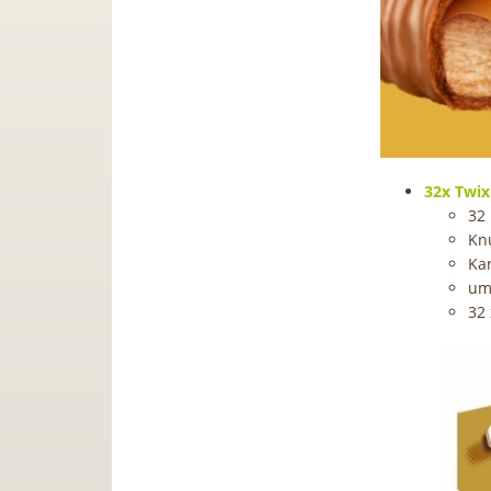
32x Twix
32 
‎Kn
Ka
um
32 