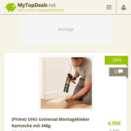
Dein smarter Schnäppchenberater
-34%
0
[Prime] UHU Universal Montagekleber
4,95€
Kartusche mit 440g
7,49€